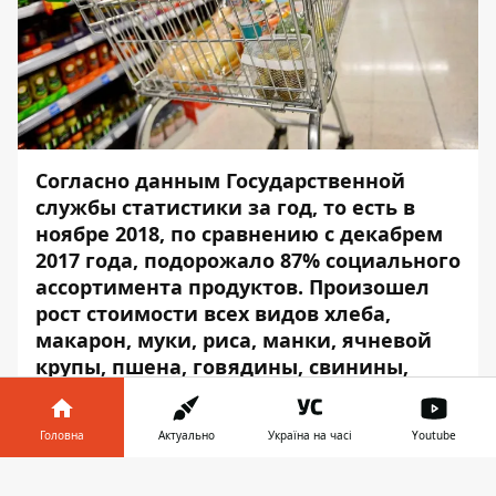
Согласно данным Государственной
службы статистики за год, то есть в
ноябре 2018, по сравнению с декабрем
2017 года, подорожало 87% социального
ассортимента продуктов. Произошел
рост стоимости всех видов хлеба,
макарон, муки, риса, манки, ячневой
крупы, пшена, говядины, свинины,
сала, филе и тушки курицы, вареной
колбасы, мороженой рыбы, молока,
Головна
Актуально
Україна на часі
Youtube
сыров, сметаны, масла, масла, капусты,
моркови , лука, свеклы и картофеля.
Інформатор у
Завантажити