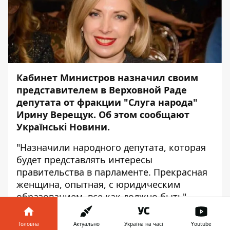
Кабинет Министров назначил своим
представителем в Верховной Раде
депутата от фракции "Слуга народа"
Ирину Верещук. Об этом сообщают
Українськ
i
Новини
.
"Назначили народного депутата, которая
будет представлять интересы
правительства в парламенте. Прекрасная
женщина, опытная, с юридическим
образованием, все как должно быть", -
сказал премьер-министр Алексей
Гончарук на брифинге после завершения
Головна
Актуально
Україна на часі
Youtube