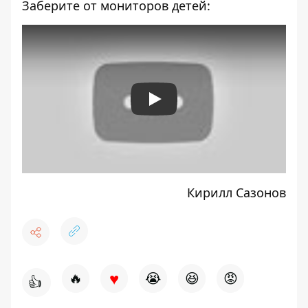
Заберите от мониторов детей:
Play
Кирилл Сазонов
♥
🔥
😭
😆
😡
👍