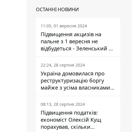
ОСТАННІ НОВИНИ
11:05, 01 вересня 2024
Підвищення акцизів на
пальне з 1 вересня не
відбудеться - Зеленський не
підписав закон
22:24, 28 серпня 2024
Україна домовилася про
реструктуризацію боргу
майже з усіма власниками
єврооблігацій: що це
означає для країни
08:13, 28 серпня 2024
Підвищення податків:
економіст Олексій Кущ
порахував, скільки