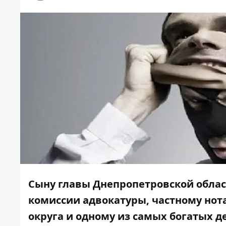
Сыну главы Днепропетровской обла
комиссии адвокатуры, частному нот
округа и одному из самых богатых д