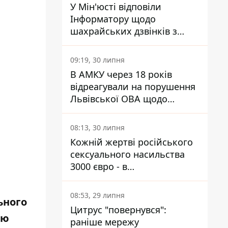
У Мін'юсті відповіли
Інформатору щодо
шахрайських дзвінків з
камери Сумського СІЗО так,
що ніхто нічого не зрозумів
09:19, 30 липня
В АМКУ через 18 років
відреагували на порушення
Львівської ОВА щодо
харчування у закладах
освіти
08:13, 30 липня
Кожній жертві російського
сексуального насильства
3000 євро - в
Мінсоцполітики пояснили
Інформатору, звідки на це
08:53, 29 липня
ьного
гроші
Цитрус "повернувся":
ию
раніше мережу