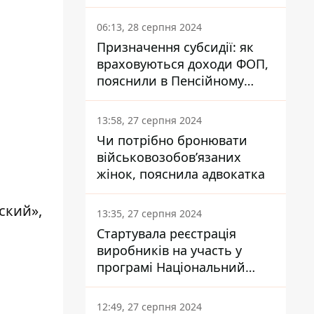
заплатить кожен українець
06:13, 28 серпня 2024
Призначення субсидії: як
враховуються доходи ФОП,
пояснили в Пенсійному
фонді
13:58, 27 серпня 2024
Чи потрібно бронювати
військовозобов’язаних
жінок, пояснила адвокатка
ский»,
13:35, 27 серпня 2024
Стартувала реєстрація
виробників на участь у
програмі Національний
кешбек: як це зробити
через портал Дія
12:49, 27 серпня 2024