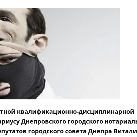
стной квалификационно-дисциплинарной
ариусу Днепровского городского нотариал
епутатов городского совета Днепра Витал