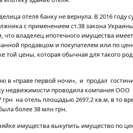
делица отеля банку не вернула. В 2016 году с
лжника с применением ст.38 закона Украин
ом, что владелец ипотечного имущества имее
ванной продавцом и покупателем или по цен
е той цены, которая обычная для такого род
лю в «праве первой ночи», и продал гостин
нку недвижимости проводила компания ООО
7 грн на отель площадью 2697,2 кв.м, в то вр
была более 38 млн грн.
зяйке имущества выкупить имущество по це