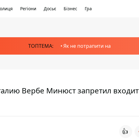
олиця
Регіони
Досьє
Бізнес
Гра
ТОПТЕМА:
Як не потрапити на
талию Вербе Минюст запретил входит
👍