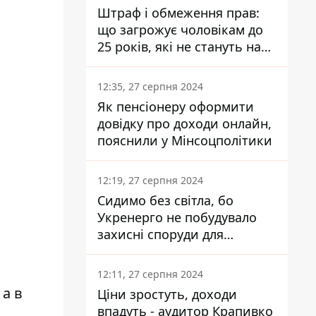
Штраф і обмеження прав:
що загрожує чоловікам до
25 років, які не стануть на
військовий облік
12:35, 27 серпня 2024
Як пенсіонеру оформити
довідку про доходи онлайн,
пояснили у Мінсоцполітики
12:19, 27 серпня 2024
Сидимо без світла, бо
Укренерго не побудувало
захисні споруди для
енергетики - нардеп
Кучеренко
12:11, 27 серпня 2024
 а в
Ціни зростуть, доходи
впадуть - аудитор Крапивко