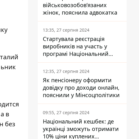
військовозобов’язаних
жінок, пояснила адвокатка
нку
13:35, 27 серпня 2024
Стартувала реєстрація
виробників на участь у
програмі Національний
италий
кешбек: як це зробити
льник
через портал Дія
12:35, 27 серпня 2024
Як пенсіонеру оформити
довідку про доходи онлайн,
пояснили у Мінсоцполітики
одится
09:55, 27 серпня 2024
а в
Національний кешбек: де
н без
українці зможуть отримати
10% ціни куплених