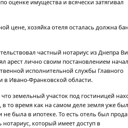
т по оценке имущества и всячески затягивал
ой цене, хозяйка отеля осталась должна ба
детельствовал частный нотариус из Днепра В
 снял арест лично своим постановлением нача
ственной исполнительной службы Главного
 в Ивано-Франковской области.
л, что земельный участок под гостиницей нах
 в то время как на самом деле земля уже был
 не была в ипотеке. То есть отель был прода
ь нотариус, который имеет доступ в