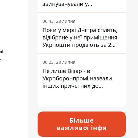
звинувачували у
контрабанді техніки та
ухиленні від сплати
06:43, 28 липня
податків
Поки у мерії Дніпра сплять,
відібране у неї приміщення
Укрпошти продають за 2
ды
мільйони
у
06:23, 28 липня
Не лише Візар - в
Укроборонпромі назвали
інших причетних до
катастрофи у Вишневому -
відповідь Інформатору
Більше
важливої інфи