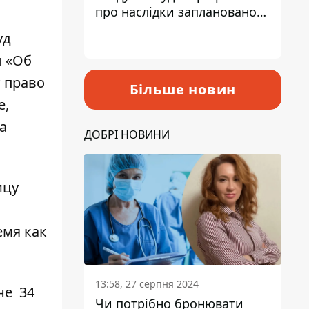
про наслідки запланованого
підвищення податків
уд
ы «Об
т право
Більше новин
е,
а
ДОБРІ НОВИНИ
ицу
емя как
13:58, 27 серпня 2024
не 34
Чи потрібно бронювати