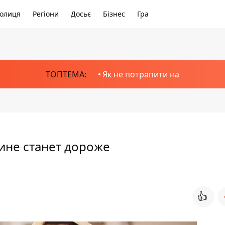
олиця
Регіони
Досьє
Бізнес
Гра
ТОПТЕМА:
Як не потрапити на
ине станет дороже
👍