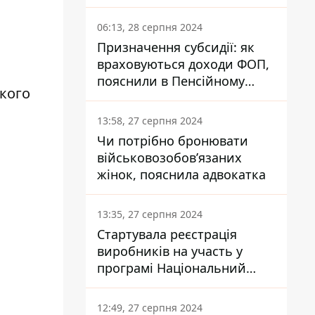
заплатить кожен українець
06:13, 28 серпня 2024
Призначення субсидії: як
враховуються доходи ФОП,
пояснили в Пенсійному
кого
фонді
13:58, 27 серпня 2024
Чи потрібно бронювати
військовозобов’язаних
жінок, пояснила адвокатка
13:35, 27 серпня 2024
Стартувала реєстрація
виробників на участь у
програмі Національний
кешбек: як це зробити
через портал Дія
12:49, 27 серпня 2024