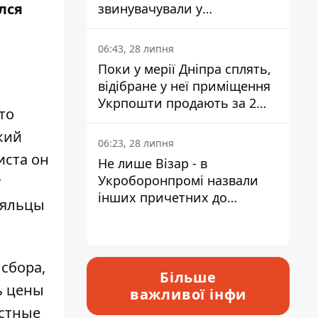
лся
звинувачували у
контрабанді техніки та
ухиленні від сплати
06:43, 28 липня
податків
Поки у мерії Дніпра сплять,
відібране у неї приміщення
Укрпошти продають за 2
то
мільйони
кий
06:23, 28 липня
иста он
Не лише Візар - в
Укроборонпромі назвали
т
інших причетних до
ояльцы
катастрофи у Вишневому -
відповідь Інформатору
 сбора,
Більше
ь цены
важливої інфи
естные