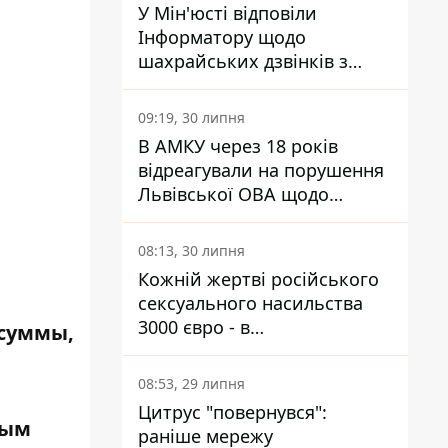
У Мін'юсті відповіли
Інформатору щодо
шахрайських дзвінків з
камери Сумського СІЗО так,
що ніхто нічого не зрозумів
09:19, 30 липня
В АМКУ через 18 років
відреагували на порушення
Львівської ОВА щодо
харчування у закладах
освіти
08:13, 30 липня
Кожній жертві російського
сексуального насильства
3000 євро - в
 суммы,
Мінсоцполітики пояснили
Інформатору, звідки на це
08:53, 29 липня
гроші
Цитрус "повернувся":
ным
раніше мережу