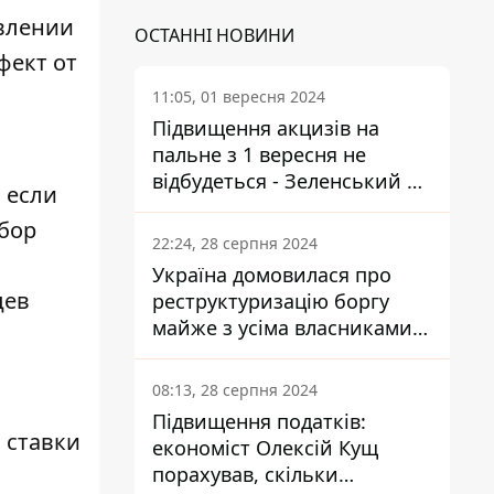
овлении
ОСТАННІ НОВИНИ
фект от
11:05, 01 вересня 2024
Підвищення акцизів на
пальне з 1 вересня не
відбудеться - Зеленський не
 если
підписав закон
сбор
22:24, 28 серпня 2024
Україна домовилася про
цев
реструктуризацію боргу
майже з усіма власниками
єврооблігацій: що це
означає для країни
08:13, 28 серпня 2024
Підвищення податків:
 ставки
економіст Олексій Кущ
порахував, скільки