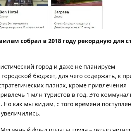
авилам
собрал
в 2018 году рекордную для 
ристический город и даже не планируем
 городской бюджет, для чего содержать, к пр
о стратегических планах, кроме привлечения
привлечь 1 млн туристов в год. Это коммуна
. Но как мы видим, с того времени поступле
 увеличились
.
. Месячный фонд оплаты труда – около четве