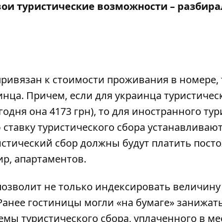
вои туристические возможности – разбира
ривязан к стоимости проживания в номере, 
инца. Причем, если для украинца туристичес
годня она 4173 грн), то для иностранного тур
 ставку туристического сбора устанавливаю
истический сбор должны будут платить пост
ир, апартаментов.
 позволит не только индексировать величину
Ранее гостиницы могли «на бумаге» занижат
мы туристического сбора, уплаченного в м