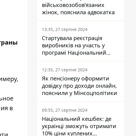
військовозобов’язаних
жінок, пояснила адвокатка
13:35, 27 серпня 2024
Стартувала реєстрація
страны
виробників на участь у
програмі Національний
кешбек: як це зробити
через портал Дія
12:35, 27 серпня 2024
Як пенсіонеру оформити
имеру,
довідку про доходи онлайн,
пояснили у Мінсоцполітики
льное
ния в
09:55, 27 серпня 2024
Національний кешбек: де
українці зможуть отримати
10% ціни куплених
рти