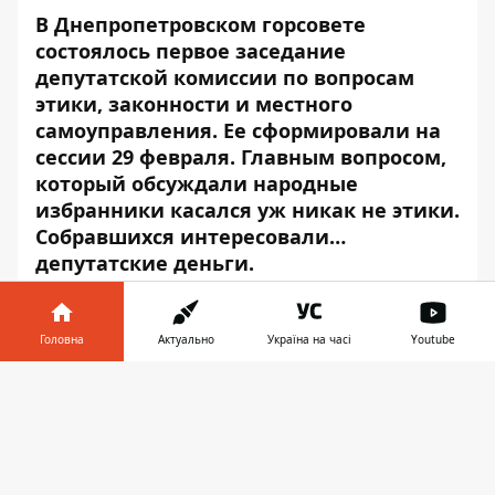
В Днепропетровском горсовете
состоялось первое заседание
депутатской комиссии по вопросам
этики, законности и местного
самоуправления. Ее сформировали
на
сессии 29 февраля
. Главным вопросом,
который обсуждали народные
избранники касался уж никак не этики.
Собравшихся интересовали…
депутатские деньги.
И хотя городской голова Борис Филатов
как-то в ФБ весьма иронично отзывался
Головна
Актуально
Україна на часі
Youtube
об этой комиссии, ее члены готовы
Інформатор у
поднимать серьезные вопросы.
Завантажити
телефоні
👉
Собралась комиссия практически в