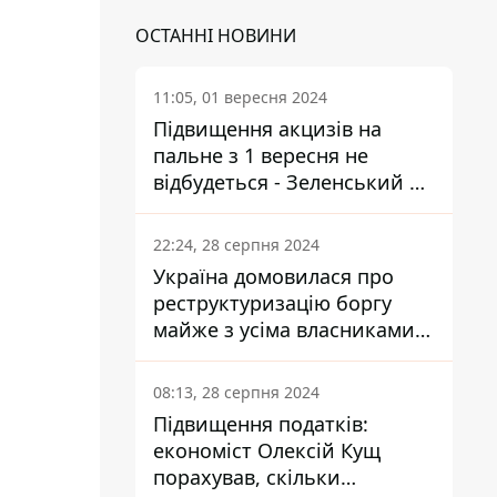
ОСТАННІ НОВИНИ
11:05, 01 вересня 2024
Підвищення акцизів на
пальне з 1 вересня не
відбудеться - Зеленський не
підписав закон
22:24, 28 серпня 2024
Україна домовилася про
реструктуризацію боргу
майже з усіма власниками
єврооблігацій: що це
означає для країни
08:13, 28 серпня 2024
Підвищення податків:
економіст Олексій Кущ
порахував, скільки