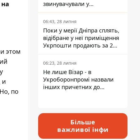
 на
звинувачували у
контрабанді техніки та
ухиленні від сплати
06:43, 28 липня
податків
Поки у мерії Дніпра сплять,
відібране у неї приміщення
Укрпошти продають за 2
ри этом
мільйони
ний
06:23, 28 липня
у
Не лише Візар - в
Укроборонпромі назвали
 и
інших причетних до
Но, по
катастрофи у Вишневому -
відповідь Інформатору
Більше
важливої інфи