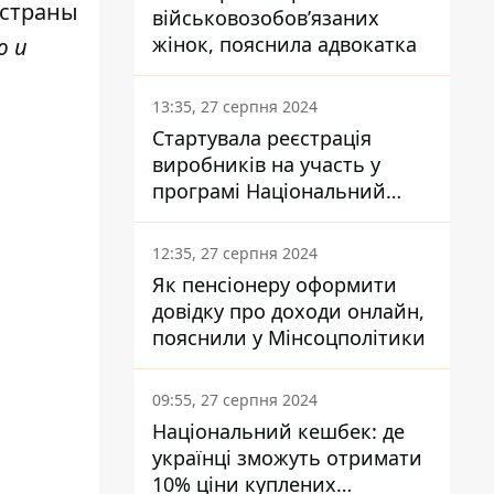
 страны
військовозобов’язаних
жінок, пояснила адвокатка
ю и
13:35, 27 серпня 2024
Стартувала реєстрація
виробників на участь у
програмі Національний
кешбек: як це зробити
через портал Дія
12:35, 27 серпня 2024
Як пенсіонеру оформити
довідку про доходи онлайн,
пояснили у Мінсоцполітики
09:55, 27 серпня 2024
Національний кешбек: де
українці зможуть отримати
10% ціни куплених