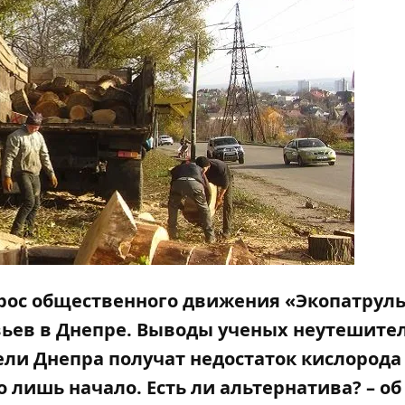
прос общественного движения «Экопатруль
вьев в Днепре. Выводы ученых неутешите
и Днепра получат недостаток кислорода
 лишь начало. Есть ли альтернатива? – об