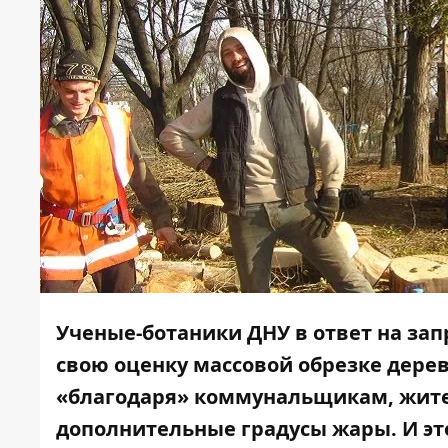
Ученые-ботаники ДНУ в ответ на за
свою оценку массовой обрезке дере
«благодаря» коммунальщикам, жител
дополнительные градусы жары. И это