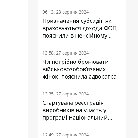
заплатить кожен українець
06:13, 28 серпня 2024
Призначення субсидії: як
враховуються доходи ФОП,
пояснили в Пенсійному
фонді
13:58, 27 серпня 2024
Чи потрібно бронювати
військовозобов’язаних
жінок, пояснила адвокатка
13:35, 27 серпня 2024
Стартувала реєстрація
виробників на участь у
програмі Національний
кешбек: як це зробити
через портал Дія
12:49, 27 серпня 2024