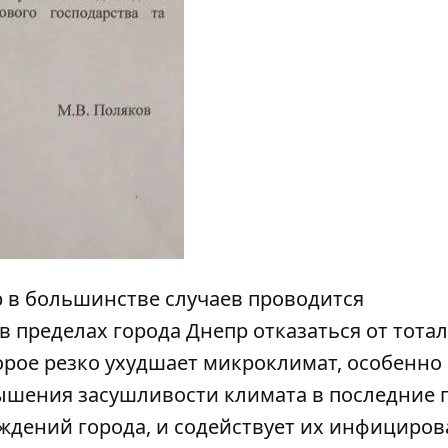
 в большинстве случаев проводится
 пределах города Днепр отказаться от тота
орое резко ухудшает микроклимат, особенно
ышения засушливости климата в последние 
ждений города, и содействует их инфициро