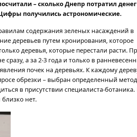
посчитали – сколько Днепр потратил денег
 Цифры получились астрономические.
равилам содержания зеленых насаждений в
ие деревьев путем кронирования, которое
только деревья, которые перестали расти. П
 сразу, а за 2-3 года и только в ранневесен
явления почек на деревьях. К каждому дерев
росе обрезки – выбран определенный метод
иться в присутствии специалиста-ботаника. 
 близко нет.