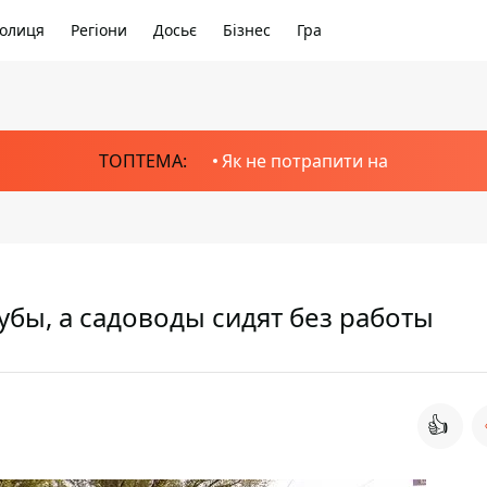
олиця
Регіони
Досьє
Бізнес
Гра
ТОПТЕМА:
Як не потрапити на
бы, а садоводы сидят без работы
👍