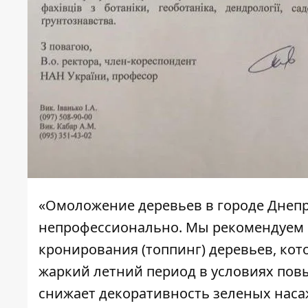
«Омоложение деревьев в городе Днепр
непрофессионально. Мы рекомендуем в
кронирования (топпинг) деревьев, кот
жаркий летний период в условиях пов
снижает декоративность зеленых наса