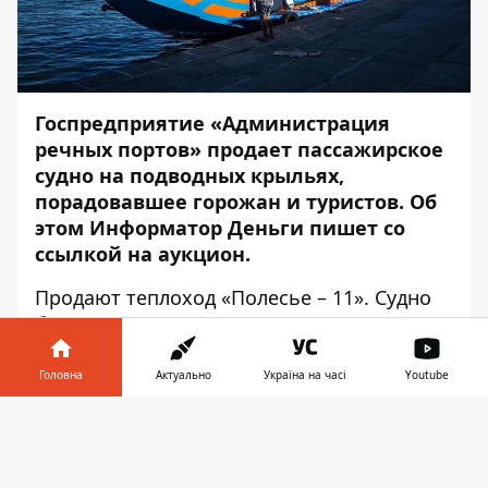
Госпредприятие «Администрация
речн
ых портов» продает пассажирское
судно на подводных крыльях,
порадовавшее горожан и туристов. Об
этом
Информатор Деньги
пишет со
ссылкой на
аукцион
.
Продают теплоход «Полесье – 11». Судно
было построено в 1990 году в Гомеле
(Беларусь). Вмещало до 60 пассажиров.
Длина – 21,32 метра, ширина – 5 метров,
Головна
Актуально
Україна на часі
Youtube
высота борта – 2,76 метра. Мощность
Інформатор у
двигателя – 1100 л.с. Корпус и надстройки
Завантажити
телефоні
👉
выполнены из сплава алюминия и магния.
Судно способно было без заправки