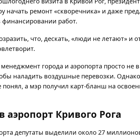
ошлогоднего визита в Кривой Рог, президент
ру
начать ремонт «скворечника»
и даже пре
в финансировании работ.
разить, что, дескать, «люди не летают» и о
овлетворит.
 менеджмент города и аэропорта просто не в
тобы наладить воздушные перевозки. Однак
 понял, а мэр получил карт-бланш на освоен
в аэропорт Кривого Рога
порта депутаты
выделили около 27 миллионо