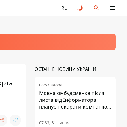
RU
ОСТАННІ НОВИНИ УКРАЇНИ
орта
08:53 вчора
Мовна омбудсменка після
листа від Інформатора
планує покарати компанію-
підрядника ПриватБанку
07:33, 31 липня