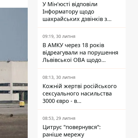
У Мін'юсті відповіли
Інформатору щодо
шахрайських дзвінків з
камери Сумського СІЗО так,
що ніхто нічого не зрозумів
09:19, 30 липня
В АМКУ через 18 років
відреагували на порушення
Львівської ОВА щодо
харчування у закладах
освіти
08:13, 30 липня
Кожній жертві російського
сексуального насильства
3000 євро - в
Мінсоцполітики пояснили
Інформатору, звідки на це
08:53, 29 липня
гроші
Цитрус "повернувся":
раніше мережу