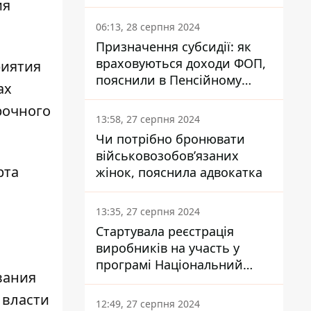
заплатить кожен українець
ия
06:13, 28 серпня 2024
Призначення субсидії: як
враховуються доходи ФОП,
риятия
пояснили в Пенсійному
ах
фонді
рочного
13:58, 27 серпня 2024
Чи потрібно бронювати
військовозобов’язаних
рта
жінок, пояснила адвокатка
13:35, 27 серпня 2024
Стартувала реєстрація
виробників на участь у
програмі Національний
вания
кешбек: як це зробити
через портал Дія
 власти
12:49, 27 серпня 2024