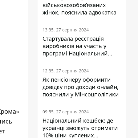
військовозобов’язаних
жінок, пояснила адвокатка
13:35, 27 серпня 2024
Стартувала реєстрація
виробників на участь у
програмі Національний
кешбек: як це зробити
через портал Дія
12:35, 27 серпня 2024
Як пенсіонеру оформити
довідку про доходи онлайн,
пояснили у Мінсоцполітики
Крома»
09:55, 27 серпня 2024
Національний кешбек: де
лись
українці зможуть отримати
ет
10% ціни куплених