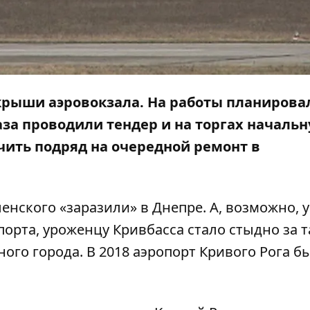
 крыши аэровокзала. На работы планирова
аза проводили тендер и на торгах началь
учить подряд на очередной ремонт в
нского «заразили» в Днепре. А, возможно, 
орта, уроженцу Кривбасса стало стыдно за т
ого города. В 2018
аэропорт Кривого Рога б