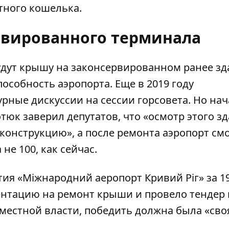
тного кошелька.
рвированного терминала
удут крышу на законсервированном ранее зд
собность аэропорта. Еще в 2019 году
урные дискуссии на сессии горсовета
. Но на
тюк заверил депутатов, что «осмотр этого з
еконструкцию», а после ремонта аэропорт см
не 100, как сейчас.
тия «Міжнародний аеропорт Кривий Ріг»
за 1
ментацию на ремонт крыши
и провело тендер 
 местной власти, победить должна была «сво