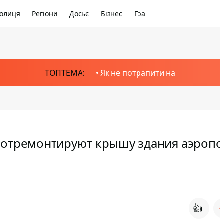
олиця
Регіони
Досьє
Бізнес
Гра
ТОПТЕМА:
Як не потрапити на
 отремонтируют крышу здания аэроп
👍