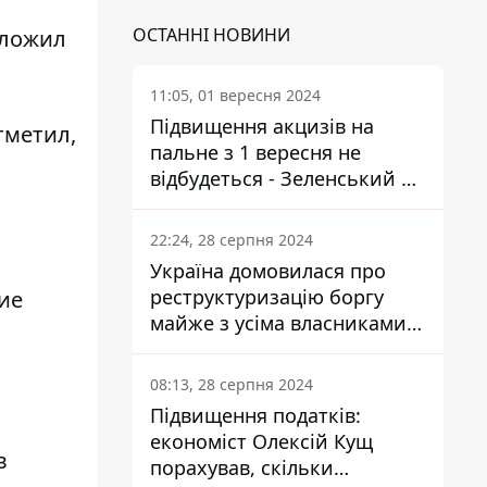
ОСТАННІ НОВИНИ
дложил
11:05, 01 вересня 2024
Підвищення акцизів на
тметил,
пальне з 1 вересня не
відбудеться - Зеленський не
підписав закон
22:24, 28 серпня 2024
о
Україна домовилася про
реструктуризацію боргу
ие
майже з усіма власниками
єврооблігацій: що це
означає для країни
08:13, 28 серпня 2024
Підвищення податків:
економіст Олексій Кущ
в
порахував, скільки