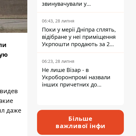
звинувачували у
контрабанді техніки та
ухиленні від сплати
06:43, 28 липня
податків
Поки у мерії Дніпра сплять,
відібране у неї приміщення
Укрпошти продають за 2
ли
мільйони
ную
06:23, 28 липня
Не лише Візар - в
Укроборонпромі назвали
інших причетних до
увидев
катастрофи у Вишневому -
відповідь Інформатору
акие
ыл даже
Більше
важливої інфи