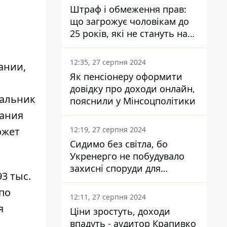
Штраф і обмеження прав:
що загрожує чоловікам до
25 років, які не стануть на
військовий облік
12:35, 27 серпня 2024
ании,
Як пенсіонеру оформити
довідку про доходи онлайн,
чальник
пояснили у Мінсоцполітики
дания
12:19, 27 серпня 2024
ожет
Сидимо без світла, бо
Укренерго не побудувало
захисні споруди для
93 тыс.
енергетики - нардеп
по
Кучеренко
12:11, 27 серпня 2024
я
Ціни зростуть, доходи
впадуть - аудитор Крапивко