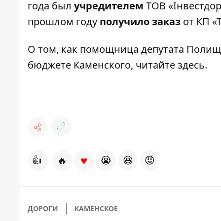
года был
учредителем
ТОВ «Інвестдор
прошлом году
получило заказ
от КП «
О том, как помощница депутата Полищ
бюджете Каменского, читайте
здесь.
♥
👍
🔥
😭
😆
😡
ДОРОГИ
КАМЕНСКОЕ