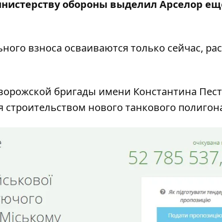
Министерству обороны выделил Арселор ещ
ьного взноса осваиваются только сейчас, ра
иворожской бригады имени Константина Пес
я строительством нового танкового полигон