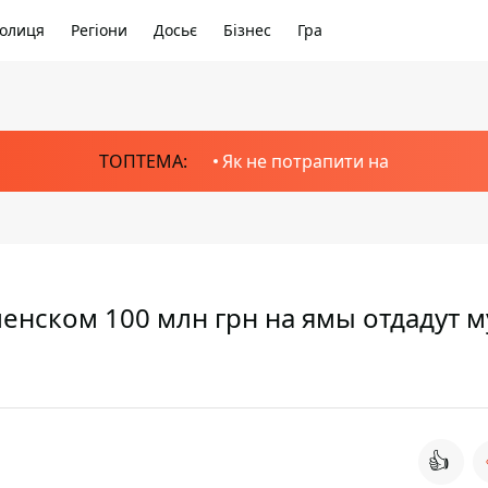
олиця
Регіони
Досьє
Бізнес
Гра
ТОПТЕМА:
Як не потрапити на
енском 100 млн грн на ямы отдадут 
👍