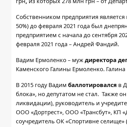
грн
,
из которых 278 млн грн – от Депа
Собственником предприятия является 
50%) до февраля 2021 года был днепря
предприятием с начала до сентября 202
февраля 2021 года – Андрей Фандий.
Вадим Ермоленко – муж
директора де
Каменского Галины Ермоленко. Галина 
В 2015 году Вадим
баллотировался
в Д
блока», но депутатом не стал. Также 
ликвидации), руководитель и учредите
ООО «Дортрест», ООО «Трансбут», КП «Д
соучредитель ОК «Спортивне селище» (