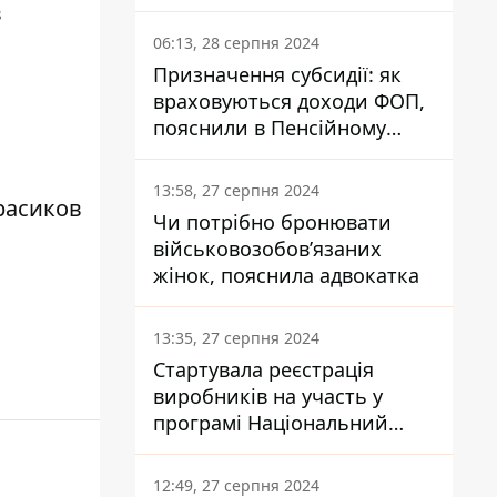
заплатить кожен українець
в
06:13, 28 серпня 2024
Призначення субсидії: як
враховуються доходи ФОП,
пояснили в Пенсійному
фонді
13:58, 27 серпня 2024
расиков
Чи потрібно бронювати
військовозобов’язаних
жінок, пояснила адвокатка
13:35, 27 серпня 2024
Стартувала реєстрація
виробників на участь у
програмі Національний
кешбек: як це зробити
через портал Дія
12:49, 27 серпня 2024