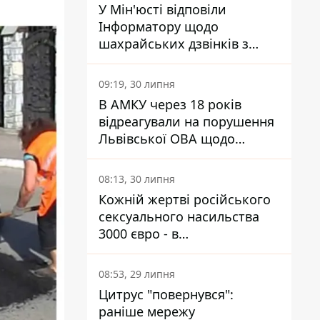
У Мін'юсті відповіли
Інформатору щодо
шахрайських дзвінків з
камери Сумського СІЗО так,
що ніхто нічого не зрозумів
09:19, 30 липня
В АМКУ через 18 років
відреагували на порушення
Львівської ОВА щодо
харчування у закладах
освіти
08:13, 30 липня
Кожній жертві російського
сексуального насильства
3000 євро - в
Мінсоцполітики пояснили
Інформатору, звідки на це
08:53, 29 липня
гроші
Цитрус "повернувся":
раніше мережу