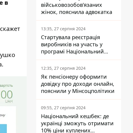
е в
військовозобов’язаних
жінок, пояснила адвокатка
сскажет
13:35, 27 серпня 2024
Стартувала реєстрація
виробників на участь у
програмі Національний
тушко
кешбек: як це зробити
а.
через портал Дія
12:35, 27 серпня 2024
Як пенсіонеру оформити
довідку про доходи онлайн,
пояснили у Мінсоцполітики
09:55, 27 серпня 2024
Національний кешбек: де
українці зможуть отримати
10% ціни куплених