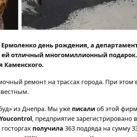
 Ермоленко день рождения, а департамен
л ей отличный многомиллионный подарок.
я Каменского.
очный ремонт на трассах города. При этом 
звестным.
уд» из Днепра. Мы уже
писали
об этой фирм
Youcontrol
, предприятие зарегистрировано 
а госторгах
получила
363 подряда на сумму 3