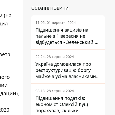
ОСТАННІ НОВИНИ
м (на
11:05, 01 вересня 2024
дил
Підвищення акцизів на
пальне з 1 вересня не
відбудеться - Зеленський не
підписав закон
вета
22:24, 28 серпня 2024
Україна домовилася про
реструктуризацію боргу
майже з усіма власниками
ного
єврооблігацій: що це
нии
означає для країни
08:13, 28 серпня 2024
дации),
Підвищення податків:
економіст Олексій Кущ
2020
порахував, скільки