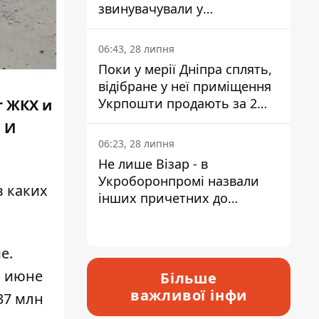
звинувачували у
контрабанді техніки та
ухиленні від сплати
06:43, 28 липня
податків
Поки у мерії Дніпра сплять,
відібране у неї приміщення
Укрпошти продають за 2
т ЖКХ и
мільйони
 И
06:23, 28 липня
Не лише Візар - в
Укроборонпромі назвали
в каких
інших причетних до
катастрофи у Вишневому -
відповідь Інформатору
е.
в июне
Більше
важливої інфи
37 млн