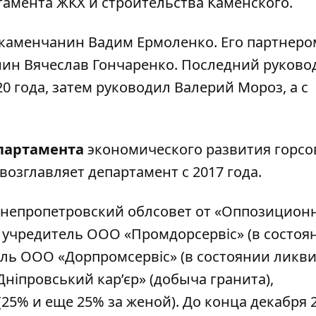
ртамента ЖКХ и строительства Каменского.
каменчанин Вадим Ермоленко. Его партнеро
нин Вячеслав Гончаренко. Последний руково
0 года, затем руководил Валерий Мороз, а с
партамента
экономического развития горсо
возглавляет департамент с 2017 года.
непропетровский облсовет от «Оппозицион
он учредитель ООО «Промдорсервіс» (в состоя
ль ООО «Дорпромсервіс» (в состоянии ликви
ніпровський кар’єр» (добыча гранита),
25% и еще 25% за женой). До конца декабря 