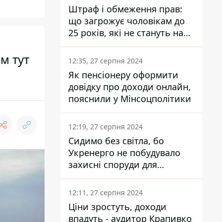
Штраф і обмеження прав:
що загрожує чоловікам до
25 років, які не стануть на
військовий облік
м тут
12:35, 27 серпня 2024
Як пенсіонеру оформити
довідку про доходи онлайн,
пояснили у Мінсоцполітики
12:19, 27 серпня 2024
Сидимо без світла, бо
Укренерго не побудувало
захисні споруди для
енергетики - нардеп
Кучеренко
12:11, 27 серпня 2024
Ціни зростуть, доходи
впадуть - аудитор Крапивко