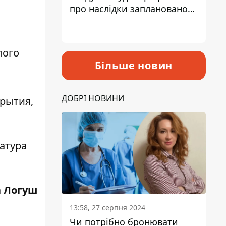
про наслідки запланованого
підвищення податків
лого
Більше новин
ДОБРІ НОВИНИ
крытия
,
ратура
 Логуш
13:58, 27 серпня 2024
Чи потрібно бронювати