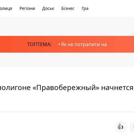
олиця
Регіони
Досьє
Бізнес
Гра
ТОПТЕМА:
Як не потрапити на
 полигоне «Правобережный» начнется
👍