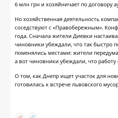
6 млн грн и хозяйничает по договору а
Но хозяйственная деятельность компа
соседствуют с «Правобережным». Конф
года. Сначала жители
Диевки настаива
чиновники убеждали, что так быстро п
поменялись местами: жители передум
а вот чиновники убеждали, что работ
О том, как Днепр ищет участок для нов
готовилась к встрече львовского мусо