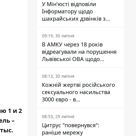
У Мін'юсті відповіли
Інформатору щодо
шахрайських дзвінків з
камери Сумського СІЗО так,
що ніхто нічого не зрозумів
09:19, 30 липня
В АМКУ через 18 років
відреагували на порушення
Львівської ОВА щодо
харчування у закладах
освіти
08:13, 30 липня
Кожній жертві російського
сексуального насильства
3000 євро - в
Мінсоцполітики пояснили
ию 1
и
2
Інформатору, звідки на це
08:53, 29 липня
ель –
гроші
Цитрус "повернувся":
тыс.
раніше мережу