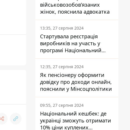
військовозобов’язаних
жінок, пояснила адвокатка
13:35, 27 серпня 2024
Стартувала реєстрація
виробників на участь у
програмі Національний
кешбек: як це зробити
через портал Дія
12:35, 27 серпня 2024
Як пенсіонеру оформити
довідку про доходи онлайн,
пояснили у Мінсоцполітики
09:55, 27 серпня 2024
Національний кешбек: де
українці зможуть отримати
10% ціни куплених