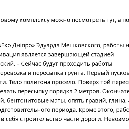
сковому комплексу можно посмотреть
тут
, а п
«Еко Дніпро» Эдуарда Мешковского, работы 
ьтивация является завершающей стадией
ский. – Сейчас будут проходить работы
перевозка и пересыпка грунта. Первый пуско
чти. Тело полигона просело. Поверх той пере
делать пересыпку порядка 2 метров. Окончат
ий, бентонитовые маты, опять гравий, глина,
дготовительного периода. Кроме этого, раб
в себя строительство части дороги. Невозм