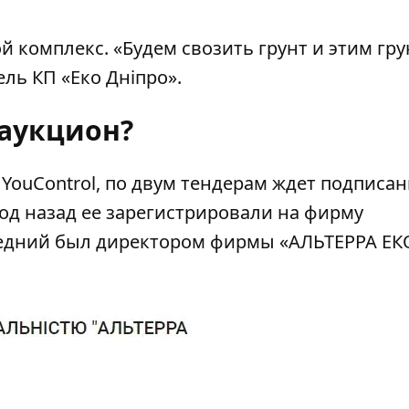
й комплекс. «Будем свозить грунт и этим гр
ель КП «Еко Дніпро».
 аукцион?
ouControl, по двум тендерам ждет подписан
 Год назад ее зарегистрировали на фирму
ледний был директором фирмы «АЛЬТЕРРА ЕК