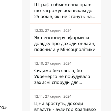
Штраф і обмеження прав:
що загрожує чоловікам до
25 років, які не стануть на
військовий облік
12:35, 27 серпня 2024
Як пенсіонеру оформити
довідку про доходи онлайн,
пояснили у Мінсоцполітики
12:19, 27 серпня 2024
Сидимо без світла, бо
Укренерго не побудувало
захисні споруди для
енергетики - нардеп
Кучеренко
12:11, 27 серпня 2024
Ціни зростуть, доходи
го»
впадуть - аудитор Крапивко