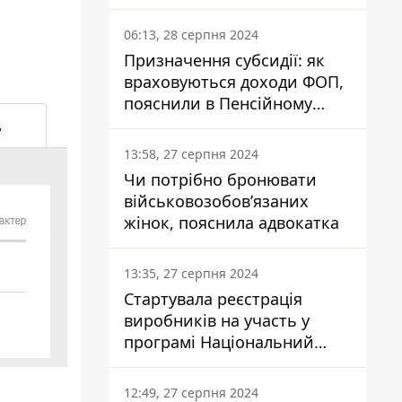
заплатить кожен українець
06:13, 28 серпня 2024
Призначення субсидії: як
враховуються доходи ФОП,
пояснили в Пенсійному
фонді
13:58, 27 серпня 2024
Чи потрібно бронювати
військовозобов’язаних
жінок, пояснила адвокатка
13:35, 27 серпня 2024
Стартувала реєстрація
виробників на участь у
програмі Національний
кешбек: як це зробити
через портал Дія
12:49, 27 серпня 2024