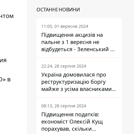
ОСТАННІ НОВИНИ
унтом
11:05, 01 вересня 2024
Підвищення акцизів на
пальне з 1 вересня не
відбудеться - Зеленський не
підписав закон
ия
22:24, 28 серпня 2024
Україна домовилася про
О» в
реструктуризацію боргу
майже з усіма власниками
єврооблігацій: що це
означає для країни
08:13, 28 серпня 2024
Підвищення податків:
економіст Олексій Кущ
порахував, скільки