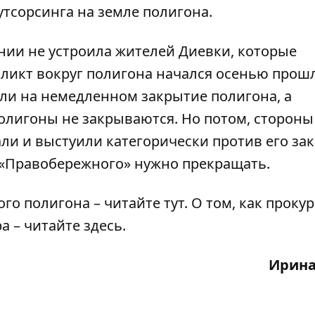
утсорсинга на земле полигона.
нии не устроила жителей Диевки, которые
ликт вокруг полигона начался осенью прош
ли на немедленном закрытие полигона
, а
олигоны не закрываются. Но потом, стороны
али и выстуили
категорически против его за
у «Правобережного» нужно прекращать.
ого полигона – читайте
тут
. О том, как проку
ра – читайте
здесь
.
Ирина