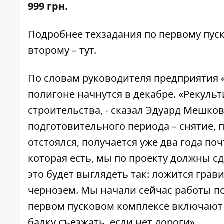
999 грн.
Подробнее техзадания по первому пу
второму –
тут
.
По словам руководителя предприятия 
полигоне начнутся в декабре. «Рекул
строительства, - сказал Эдуард Мешков
подготовительного периода – снятие, 
отстоялся, получается уже два года по
которая есть, мы по проекту должны с
это будет выглядеть так: ложится грав
чернозем. Мы начали сейчас работы по
первом пусковом комплексе включают 
балку съезжать, если нет дороги».