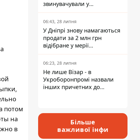
звинувачували у
контрабанді техніки та
ухиленні від сплати
о
06:43, 28 липня
податків
У Дніпрі знову намагаються
продати за 2 млн грн
відібране у мерії
на
приміщення Укрпошти
06:23, 28 липня
Не лише Візар - в
вой
Укроборонпромі назвали
інших причетних до
сыпки,
катастрофи у Вишневому -
ельно
відповідь Інформатору
 а потом
оты на
Більше
ожно в
важливої інфи