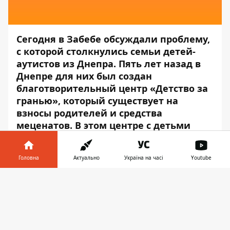
Сегодня в Забебе обсуждали проблему,
с которой столкнулись семьи детей-
аутистов из Днепра. Пять лет назад в
Днепре для них был создан
благотворительный центр «Детство за
гранью», который существует на
взносы родителей и средства
меценатов. В этом центре с детьми
работали специалисты, они
социализировали детей. Но сегодня
Головна
Актуально
Україна на часі
Youtube
центр поставлен в такие условия, что
работу свою он скорее всего прекратит.
Інформатор у
Завантажити
Если конечно, городские власти не
телефоні
👉
вмешаются и не помогут решить
проблему.