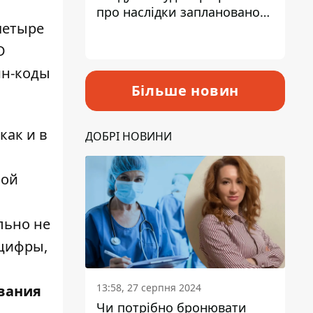
про наслідки запланованого
четыре
підвищення податків
D
ин-коды
Більше новин
как и в
ДОБРІ НОВИНИ
ной
льно не
 цифры,
13:58, 27 серпня 2024
ывания
Чи потрібно бронювати