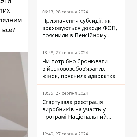
 Эти
заплатить кожен українець
этих
06:13, 28 серпня 2024
следним
Призначення субсидії: як
враховуються доходи ФОП,
 все?
пояснили в Пенсійному
фонді
13:58, 27 серпня 2024
Чи потрібно бронювати
військовозобов’язаних
жінок, пояснила адвокатка
13:35, 27 серпня 2024
Стартувала реєстрація
виробників на участь у
програмі Національний
кешбек: як це зробити
через портал Дія
12:49, 27 серпня 2024