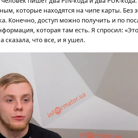
 человек пишет два PIN-кода и два PUK-кода.
ным, которые находятся на чипе карты. Без 
ика. Конечно, доступ можно получить и по по
нформация, которая там есть. Я спросил: «Это
сказала, что все, и я ушел.