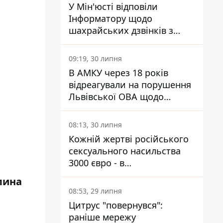
У Мін'юсті відповіли
Інформатору щодо
шахрайських дзвінків з
камери Сумського СІЗО так,
що ніхто нічого не зрозумів
09:19, 30 липня
В АМКУ через 18 років
відреагували на порушення
Львівської ОВА щодо
харчування у закладах
освіти
08:13, 30 липня
Кожній жертві російського
сексуального насильства
3000 євро - в
Мінсоцполітики пояснили
лина
Інформатору, звідки на це
08:53, 29 липня
гроші
Цитрус "повернувся":
раніше мережу