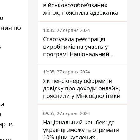
військовозобов’язаних
жінок, пояснила адвокатка
го
ания по
13:35, 27 серпня 2024
Стартувала реєстрація
виробників на участь у
л
програмі Національний
кешбек: як це зробити
через портал Дія
12:35, 27 серпня 2024
Як пенсіонеру оформити
довідку про доходи онлайн,
пояснили у Мінсоцполітики
на
ы
09:55, 27 серпня 2024
Національний кешбек: де
арте.
українці зможуть отримати
10% ціни куплених