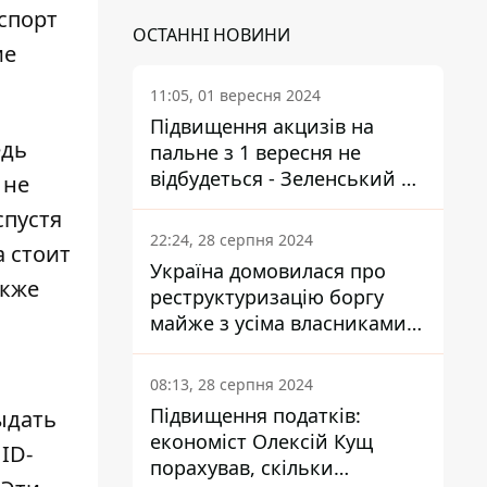
спорт
ОСТАННІ НОВИНИ
ие
11:05, 01 вересня 2024
Підвищення акцизів на
едь
пальне з 1 вересня не
відбудеться - Зеленський не
 не
підписав закон
спустя
22:24, 28 серпня 2024
а стоит
Україна домовилася про
акже
реструктуризацію боргу
майже з усіма власниками
єврооблігацій: що це
означає для країни
08:13, 28 серпня 2024
Підвищення податків:
ыдать
економіст Олексій Кущ
ID-
порахував, скільки