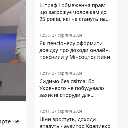
Штраф і обмеження прав:
що загрожує чоловікам до
25 років, які не стануть на
військовий облік
12:35, 27 серпня 2024
Як пенсіонеру оформити
довідку про доходи онлайн,
пояснили у Мінсоцполітики
12:19, 27 серпня 2024
Сидимо без світла, бо
Укренерго не побудувало
захисні споруди для
енергетики - нардеп
Кучеренко
12:11, 27 серпня 2024
Ціни зростуть, доходи
арте не
впадуть - аудитор Крапивко