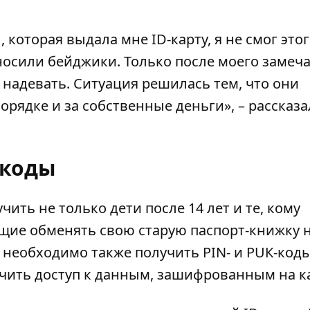
 которая выдала мне ID-карту, я не смог это
 носили бейджики. Только после моего замеч
 надевать. Ситуация решилась тем, что они
орядке и за собственные деньги», – рассказа
-коды
учить не только дети после 14 лет и те, кому
ающие обменять свою старую паспорт-книжку 
й необходимо также получить PIN- и PUК-код
учить доступ к данным, зашифрованным на к