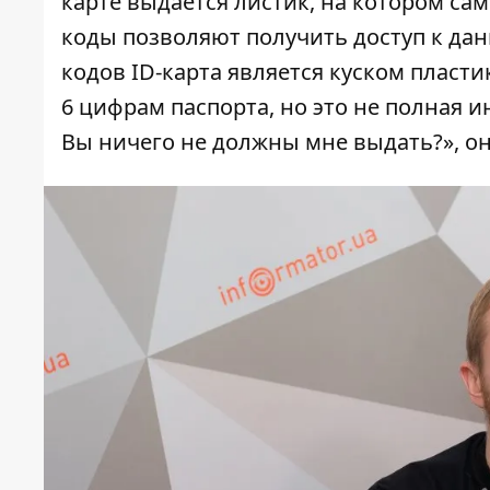
карте выдается листик, на котором сам
коды позволяют получить доступ к дан
кодов ID-карта является куском пласт
6 цифрам паспорта, но это не полная и
Вы ничего не должны мне выдать?», она 