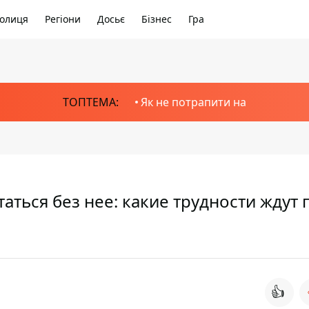
олиця
Регіони
Досьє
Бізнес
Гра
ТОПТЕМА:
Як не потрапити на
таться без нее: какие трудности ждут 
👍