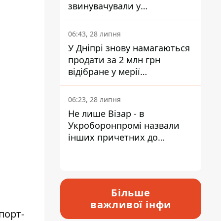
звинувачували у
контрабанді техніки та
ухиленні від сплати
06:43, 28 липня
податків
У Дніпрі знову намагаються
продати за 2 млн грн
відібране у мерії
приміщення Укрпошти
06:23, 28 липня
Не лише Візар - в
Укроборонпромі назвали
інших причетних до
катастрофи у Вишневому -
відповідь Інформатору
Більше
важливої інфи
порт-