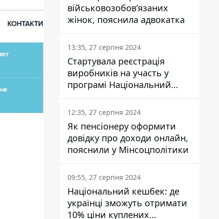
військовозобов’язаних
жінок, пояснила адвокатка
13:35, 27 серпня 2024
Стартувала реєстрація
виробників на участь у
програмі Національний
кешбек: як це зробити
через портал Дія
12:35, 27 серпня 2024
Як пенсіонеру оформити
довідку про доходи онлайн,
пояснили у Мінсоцполітики
09:55, 27 серпня 2024
Національний кешбек: де
українці зможуть отримати
10% ціни куплених