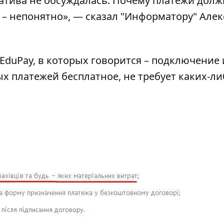
атива не обсуждалась. Почему платежи дол
 – непонятно», —
сказал "Информатору"
Алек
 EduPaу, в которых говорится – подключение 
х платежей бесплатное, не требует каких-ли