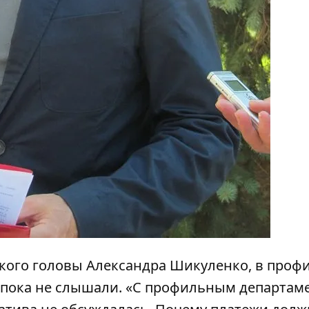
ского головы Александра Шикуленко, в про
 пока не слышали. «С профильным департам