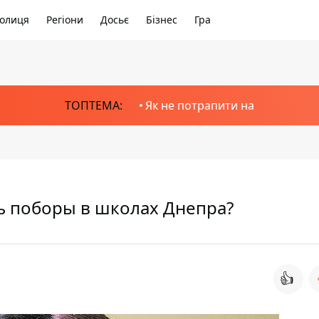
олиця
Регіони
Досьє
Бізнес
Гра
ТОПТЕМА:
Як не потрапити на
ть поборы в школах Днепра?
👍