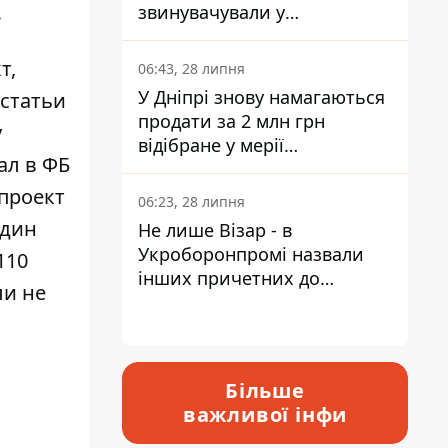
.
звинувачували у
контрабанді техніки та
ухиленні від сплати
т,
06:43, 28 липня
податків
У Дніпрі знову намагаються
 статьи
продати за 2 млн грн
у
відібране у мерії
сал
в ФБ
приміщення Укрпошти
 проект
06:23, 28 липня
один
Не лише Візар - в
Укроборонпромі назвали
110
інших причетних до
ли не
катастрофи у Вишневому -
відповідь Інформатору
Більше
важливої інфи