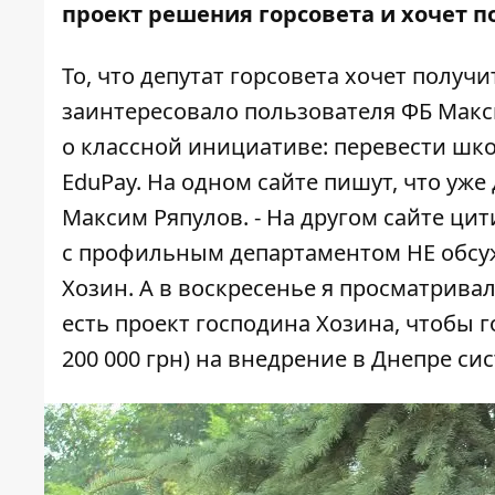
проект решения горсовета и хочет по
То, что депутат горсовета хочет получ
заинтересовало
пользователя ФБ Макс
о классной инициативе: перевести шк
EduPay. На одном сайте пишут, что уже
Максим Ряпулов.
- На другом сайте цит
с профильным департаментом НЕ обсуж
Хозин. А в воскресенье я просматривал
есть проект господина Хозина, чтобы 
200 000 грн) на внедрение в Днепре си