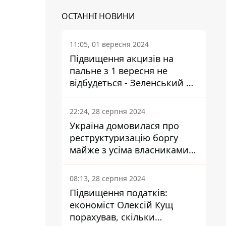
ОСТАННІ НОВИНИ
11:05, 01 вересня 2024
Підвищення акцизів на
пальне з 1 вересня не
відбудеться - Зеленський не
підписав закон
22:24, 28 серпня 2024
Україна домовилася про
реструктуризацію боргу
майже з усіма власниками
єврооблігацій: що це
означає для країни
08:13, 28 серпня 2024
Підвищення податків:
економіст Олексій Кущ
порахував, скільки