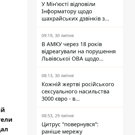
У Мін'юсті відповіли
Інформатору щодо
шахрайських дзвінків з
камери Сумського СІЗО так,
що ніхто нічого не зрозумів
09:19, 30 липня
В АМКУ через 18 років
відреагували на порушення
Львівської ОВА щодо
харчування у закладах
освіти
08:13, 30 липня
Кожній жертві російського
сексуального насильства
3000 євро - в
Мінсоцполітики пояснили
ый
Інформатору, звідки на це
08:53, 29 липня
тели
гроші
Цитрус "повернувся":
дал
раніше мережу