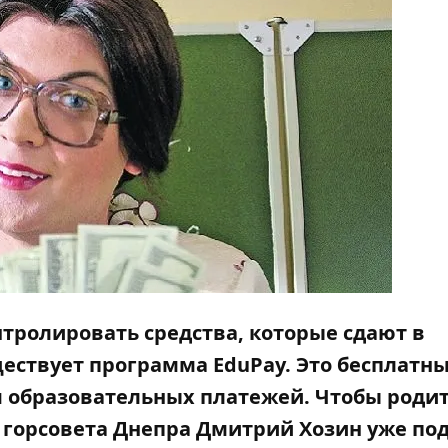
нтролировать средства, которые сдают в
ществует программа
EduPay
. Это бесплатн
я образовательных платежей. Чтобы роди
т горсовета Днепра Дмитрий Хозин уже по