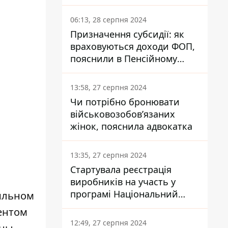
заплатить кожен українець
06:13, 28 серпня 2024
Призначення субсидії: як
враховуються доходи ФОП,
пояснили в Пенсійному
фонді
13:58, 27 серпня 2024
Чи потрібно бронювати
військовозобов’язаних
жінок, пояснила адвокатка
13:35, 27 серпня 2024
Стартувала реєстрація
виробників на участь у
програмі Національний
фильном
кешбек: як це зробити
ентом
через портал Дія
12:49, 27 серпня 2024