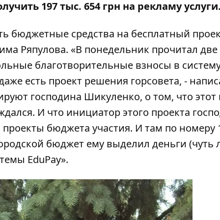
лучить 197 тыс. 654 грн на рекламу услуги
ить бюджетные средства на бесплатный проек
има Ряпулова
. «В понедельник прочитал две
ольные благотворительные взносы в систем
 даже есть
проект решения горсовета
, - напи
ируют господина Шикуленко, о том, что этот
дался. И что инициатор этого проекта госп
 проекты бюджета участия. И там по номеру 
городской бюджет ему выделил деньги (чуть 
стемы EduPaу».