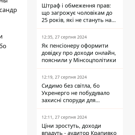
жны
Штраф і обмеження прав:
сандр
що загрожує чоловікам до
25 років, які не стануть на
військовий облік
и
12:35, 27 серпня 2024
бо
Як пенсіонеру оформити
довідку про доходи онлайн,
пояснили у Мінсоцполітики
12:19, 27 серпня 2024
Сидимо без світла, бо
Укренерго не побудувало
захисні споруди для
енергетики - нардеп
Кучеренко
12:11, 27 серпня 2024
Ціни зростуть, доходи
впадуть - аудитор Крапивко