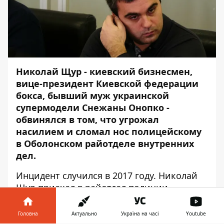
Николай Щур - киевский бизнесмен,
вице-президент Киевской федерации
бокса, бывший муж украинской
супермодели Снежаны Онопко -
обвинялся в том, что угрожал
насилием и сломал нос полицейскому
в Оболонском райотделе внутренних
дел.
Инцидент случился в 2017 году. Николай
Щур приехал в райотдел полиции
выручать одну из знакомых девушек,
автомобиль которой остановила полиция.
Головна
Актуально
Україна на часі
Youtube
Девушку привезли в райотдел для