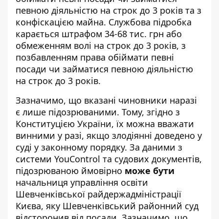
певною діяльністю на строк до 3 років та з
конфіскацією майна. Службова підробка
карається
штрафом 34-68 тис. грн або
обмеженням волі на строк до 3 років, з
позбавленням права обіймати певні
посади чи займатися певною діяльністю
на строк до 3 років.
Зазначимо, що вказані чиновники наразі
є лише підозрюваними. Тому, згідно з
Конституцією України, їх можна вважати
винними у разі, якщо злодіянні доведено у
суді у законному порядку. За даними з
системи
YouControl
та судових документів,
підозрюваною ймовірно
може бути
начальниця управління освіти
Шевченківської райдержадміністрації
Києва, яку Шевченківський районний суд
відсторонив від посади. Зазначимо, що