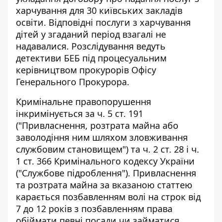
харчування для 30 київських закладів
освіти. Відповідні послуги з харчування
дітей у згаданий період взагалі не
надавалися. Розслідування ведуть
детективи БЕБ під процесуальним
керівництвом прокурорів Офісу
Генерального Прокурора.
Кримінальне правопорушення
інкримінується за ч. 5 ст. 191
("Привласнення, розтрата майна або
заволодіння ним шляхом зловживання
службовим становищем") та ч. 2 ст. 28 і ч.
1 ст. 366 Кримінального кодексу України
("Службове підроблення"). Привласнення
та розтрата майна за вказаною статтею
карається
позбавленням волі на строк від
7 до 12 років з позбавленням права
обіймати певні посади чи займатися