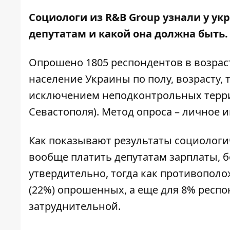
Социологи из
R
&
B
Group
узнали
у ук
депутатам и какой она должна быть
Опрошено 1805 респондентов в возраст
население Украины по полу, возрасту, 
исключением неподконтрольных терри
Севастополя). Метод опроса – личное 
Как показывают результаты социологич
вообще платить депутатам зарплаты, 
утвердительно, тогда как противополо
(22%) опрошенных, а еще для 8% респо
затруднительной.