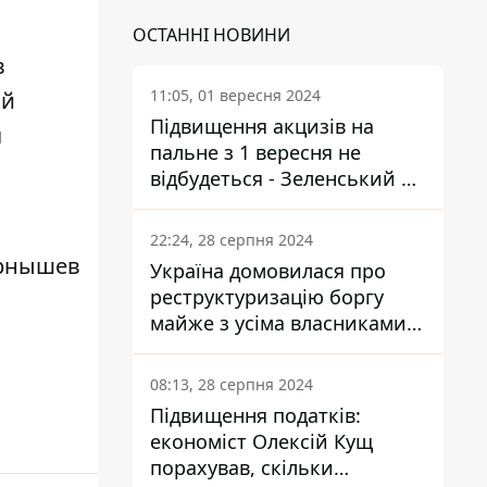
ОСТАННІ НОВИНИ
в
11:05, 01 вересня 2024
ой
Підвищення акцизів на
я
пальне з 1 вересня не
відбудеться - Зеленський не
підписав закон
22:24, 28 серпня 2024
рнышев
Україна домовилася про
реструктуризацію боргу
майже з усіма власниками
єврооблігацій: що це
означає для країни
08:13, 28 серпня 2024
Підвищення податків:
економіст Олексій Кущ
порахував, скільки