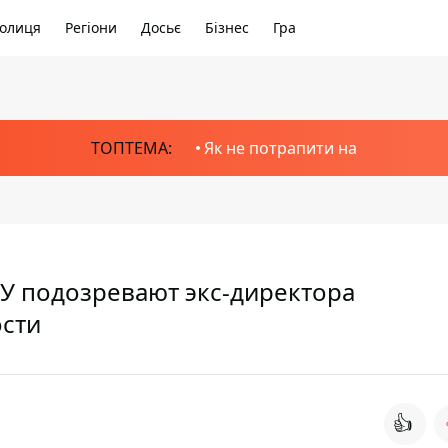
олиця
Регіони
Досьє
Бізнес
Гра
ТОПТЕМА:
Як не потрапити на
БУ подозревают экс-директора
ости
👍