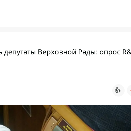
ь депутаты Верховной Рады: опрос R
👍