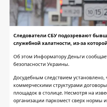
Следователи СБУ подозревают бывше
служебной халатности, из-за которо
Об этом Информатору Деньги сообщае
безопасности Украины.
Досудебным следствием установлено, ч
коммерческими структурами договоры 
площадок в столице. Несмотря на изв
организации паркомест сверх нормы и