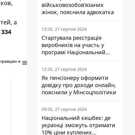
ков,
військовозобов’язаних
жінок, пояснила адвокатка
тей, а
13:35, 27 серпня 2024
 334
Стартувала реєстрація
виробників на участь у
програмі Національний
кешбек: як це зробити
через портал Дія
12:35, 27 серпня 2024
Як пенсіонеру оформити
довідку про доходи онлайн,
пояснили у Мінсоцполітики
09:55, 27 серпня 2024
Національний кешбек: де
українці зможуть отримати
10% ціни куплених