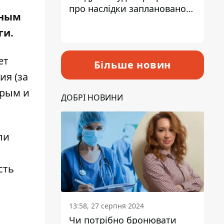
про наслідки запланованого
дным
підвищення податків
ги.
ет
Більше новин
ия (за
Крым и
ДОБРІ НОВИНИ
ли
сть
13:58, 27 серпня 2024
Чи потрібно бронювати