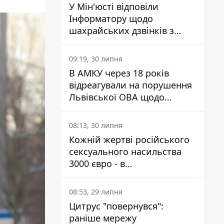
У Мін'юсті відповіли
Інформатору щодо
шахрайських дзвінків з
камери Сумського СІЗО так,
що ніхто нічого не зрозумів
09:19, 30 липня
В АМКУ через 18 років
відреагували на порушення
Львівської ОВА щодо
харчування у закладах
освіти
08:13, 30 липня
Кожній жертві російського
сексуального насильства
3000 євро - в
Мінсоцполітики пояснили
Інформатору, звідки на це
08:53, 29 липня
гроші
Цитрус "повернувся":
раніше мережу