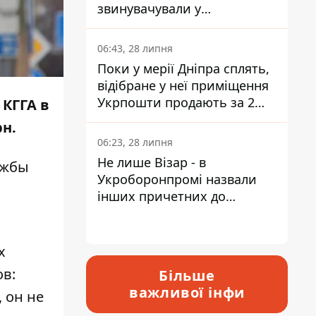
звинувачували у
контрабанді техніки та
ухиленні від сплати
06:43, 28 липня
податків
Поки у мерії Дніпра сплять,
відібране у неї приміщення
Укрпошти продають за 2
КГГА в
мільйони
рн.
06:23, 28 липня
Не лише Візар - в
ужбы
Укроборонпромі назвали
інших причетних до
катастрофи у Вишневому -
відповідь Інформатору
х
ов:
Більше
важливої інфи
 он не