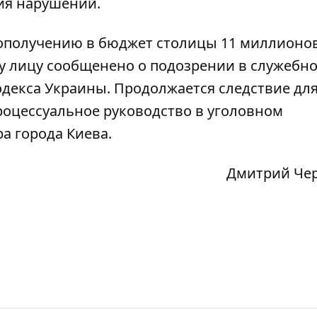
ия нарушений.
дополучению в бюджет столицы 11 миллионо
у лицу сообщенено о подозрении в служебн
 кодекса Украины. Продолжается следствие дл
роцессуальное руководство в уголовном
а города Киева.
Дмитрий Че