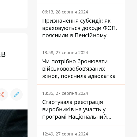
заплатить кожен українець
06:13, 28 серпня 2024
Призначення субсидії: як
враховуються доходи ФОП,
пояснили в Пенсійному
фонді
&B
13:58, 27 серпня 2024
Чи потрібно бронювати
військовозобов’язаних
жінок, пояснила адвокатка
13:35, 27 серпня 2024
Стартувала реєстрація
виробників на участь у
програмі Національний
кешбек: як це зробити
через портал Дія
12:49, 27 серпня 2024