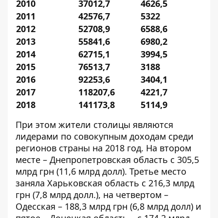
2010
37012,7
4626,5
2011
42576,7
5322
2012
52708,9
6588,6
2013
55841,6
6980,2
2014
62715,1
3994,5
2015
76513,7
3188
2016
92253,6
3404,1
2017
118207,6
4221,7
2018
141173,8
5114,9
При этом жители столицы являются
лидерами по совокупным доходам среди
регионов страны на 2018 год. На втором
месте – Днепропетровская область с 305,5
млрд грн (11,6 млрд долл). Третье место
заняла Харьковская область с 216,3 млрд
грн (7,8 млрд долл.), на четвертом –
Одесская – 188,3 млрд грн (6,8 млрд долл) и
пятое – Донецкая область – с 174,2 млрд