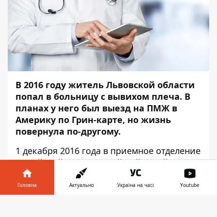
В 2016 году житель Львовской области
попал в больницу с вывихом плеча. В
планах у него был выезд на ПМЖ в
Америку по Грин-карте, но жизнь
повернула по-другому.
1 декабря 2016 года в приемное отделение
Стрыйской центральной районной
больницы Львовской области поступил
пациент с вывихом плеча
. В
Головна
Актуально
Україна на часі
Youtube
травматологии врач принял решение
Інформатор у
вправить плечо с помощью местной
Завантажити
телефоні
👉