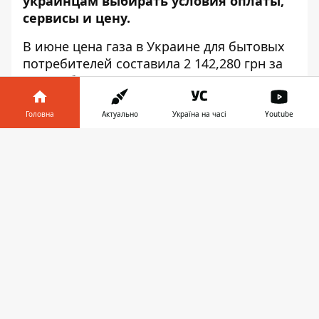
украинцам выбирать условия оплаты,
сервисы и цену.
В июне цена газа в Украине для бытовых
потребителей составила 2 142,280 грн за
1000 куб м. Это на 6% меньше по
сравнению с маем 2020 года. Об этом
сообщил на официальном сайте
Головна
Актуально
Україна на часі
Youtube
департамент по коммуникациям
Інформатор у
«Нафтогаз України
».
Завантажити
телефоні
👉
Всего с начала года цена в рамках
специальных обязанностей согласно
постановлению Кабмина снизилась на
54%, а по сравнению с аналогичным
периодом прошлого года падение
стоимости голубого топлива достигло
61%.
Напомним, с января этого года оптовая