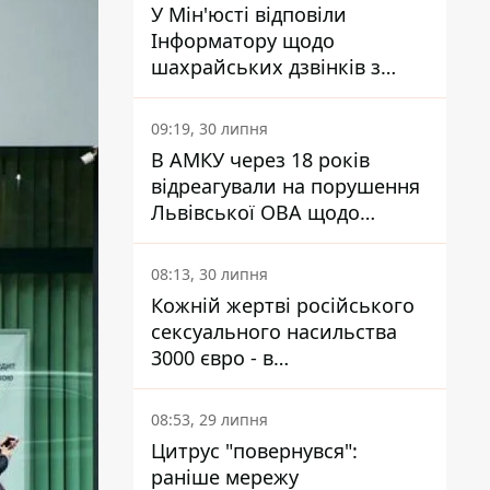
У Мін'юсті відповіли
Інформатору щодо
шахрайських дзвінків з
камери Сумського СІЗО так,
що ніхто нічого не зрозумів
09:19, 30 липня
В АМКУ через 18 років
відреагували на порушення
Львівської ОВА щодо
харчування у закладах
освіти
08:13, 30 липня
Кожній жертві російського
сексуального насильства
3000 євро - в
Мінсоцполітики пояснили
Інформатору, звідки на це
08:53, 29 липня
гроші
Цитрус "повернувся":
раніше мережу