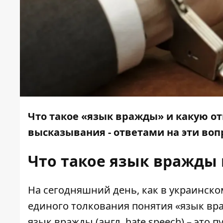
Что такое «язык вражды» и какую о
высказывания - ответами на эти
воп
Что такое язык вражды
На сегодняшний день, как в украинско
единого толкования понятия «язык вр
язык вражды (англ. hate speech) – это