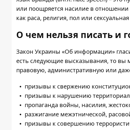
или поощряется насилие в отношении 
как раса, религия, пол или сексуальна
О чем нельзя писать и 
Закон Украины «Об информации» гласи
есть следующие высказывания, то вы 
правовую, административную или даже
призывы к свержению конституцион
призывы к нарушению территориал
пропаганда войны, насилия, жесток
разжигание межэтнической, расово
призывы к совершению террористич