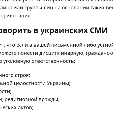
лица или группы лиц на основании таких ве
я ориентация.
говорить в украинских СМИ
т, что если в вашей письменной либо устно
можете понести дисциплинарную, гражданск
 уголовную ответственность:
ного строя;
ьной целостности Украины;
ости;
й, религиозной вражды;
еских актов;