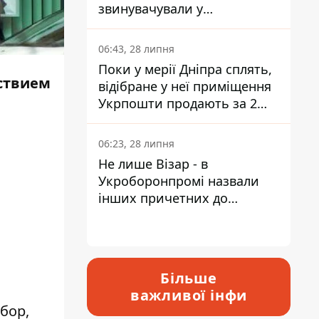
звинувачували у
контрабанді техніки та
ухиленні від сплати
06:43, 28 липня
податків
Поки у мерії Дніпра сплять,
ствием
відібране у неї приміщення
Укрпошти продають за 2
мільйони
06:23, 28 липня
Не лише Візар - в
Укроборонпромі назвали
інших причетних до
катастрофи у Вишневому -
відповідь Інформатору
Більше
важливої інфи
бор,