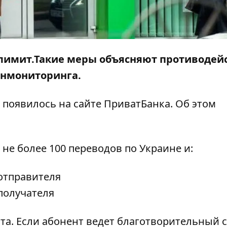
лимит.Такие меры объясняют противодей
инмониторинга.
 появилось на
сайте ПриватБанка
. Об этом
 не более 100 переводов по Украине и:
отправителя
получателя
нта. Если абонент ведет благотворительный с