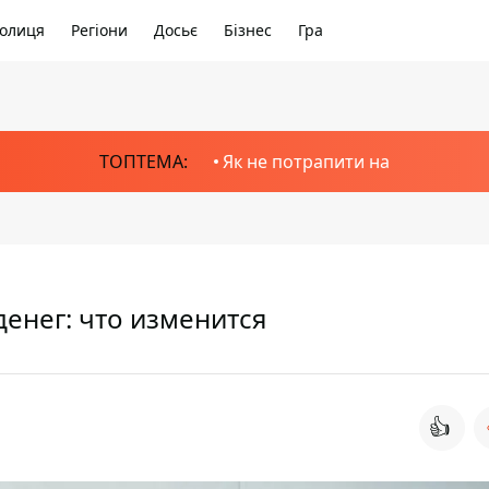
олиця
Регіони
Досьє
Бізнес
Гра
ТОПТЕМА:
Як не потрапити на
енег: что изменится
👍