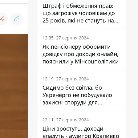
Штраф і обмеження прав:
що загрожує чоловікам до
25 років, які не стануть на
військовий облік
12:35, 27 серпня 2024
Як пенсіонеру оформити
довідку про доходи онлайн,
пояснили у Мінсоцполітики
12:19, 27 серпня 2024
Сидимо без світла, бо
Укренерго не побудувало
захисні споруди для
енергетики - нардеп
Кучеренко
12:11, 27 серпня 2024
Ціни зростуть, доходи
впадуть - аудитор Крапивко