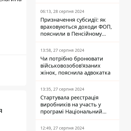
заплатить кожен українець
06:13, 28 серпня 2024
Призначення субсидії: як
враховуються доходи ФОП,
пояснили в Пенсійному
фонді
13:58, 27 серпня 2024
Чи потрібно бронювати
військовозобов’язаних
жінок, пояснила адвокатка
13:35, 27 серпня 2024
Стартувала реєстрація
виробників на участь у
я
програмі Національний
кешбек: як це зробити
через портал Дія
12:49, 27 серпня 2024