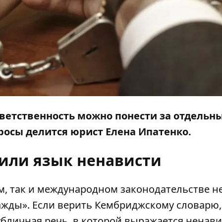
тветственность можно понести за отдельн
росы
делится юрист Елена Ипатенко.
 или язык ненависти
м, так и международном законодательстве н
ажды». Если верить Кембриджскому словарю,
 публичная речь, в которой выражается ненав