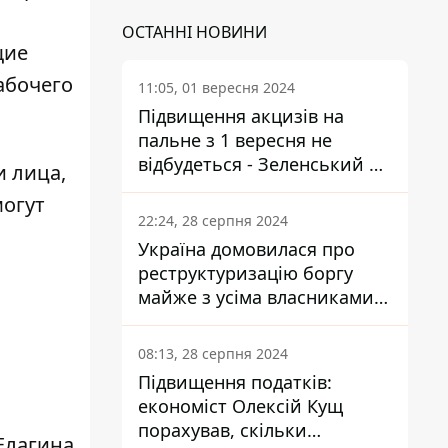
ОСТАННІ НОВИНИ
щие
абочего
11:05, 01 вересня 2024
Підвищення акцизів на
пальне з 1 вересня не
відбудеться - Зеленський не
 лица,
підписав закон
могут
22:24, 28 серпня 2024
Україна домовилася про
реструктуризацію боргу
майже з усіма власниками
єврооблігацій: що це
означає для країни
08:13, 28 серпня 2024
Підвищення податків:
економіст Олексій Кущ
порахував, скільки
Елагина