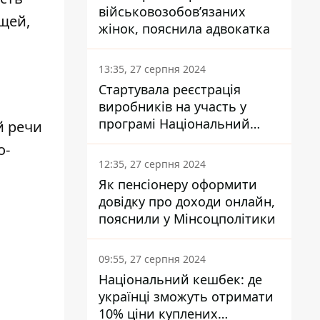
військовозобов’язаних
щей,
жінок, пояснила адвокатка
13:35, 27 серпня 2024
Стартувала реєстрація
виробників на участь у
програмі Національний
й речи
кешбек: як це зробити
о-
через портал Дія
12:35, 27 серпня 2024
Як пенсіонеру оформити
довідку про доходи онлайн,
пояснили у Мінсоцполітики
09:55, 27 серпня 2024
Національний кешбек: де
українці зможуть отримати
10% ціни куплених