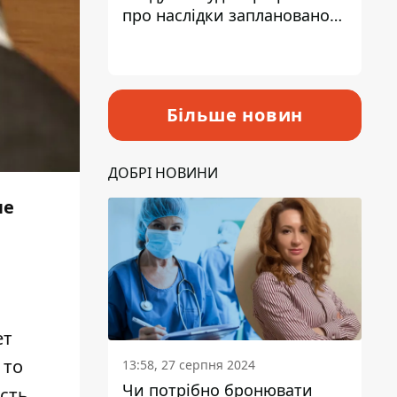
про наслідки запланованого
підвищення податків
Більше новин
ДОБРІ НОВИНИ
ые
ет
 то
13:58, 27 серпня 2024
Чи потрібно бронювати
исть