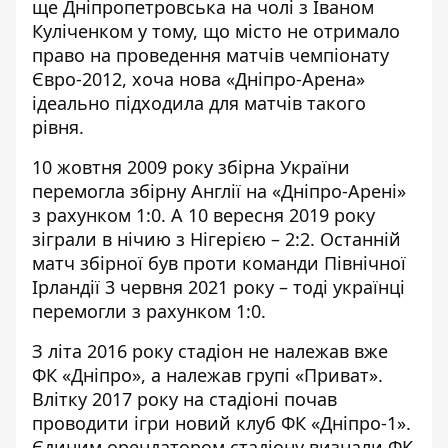
ще Дніпропетровська на чолі з Іваном
Куліченком у тому, що місто не отримало
право на проведення матчів чемпіонату
Євро-2012, хоча нова «Дніпро-Арена»
ідеально підходила для матчів такого
рівня.
10 жовтня 2009 року збірна України
перемогла збірну Англії на «Дніпро-Арені»
з рахунком 1:0. А 10 вересня 2019 року
зіграли в нічию з Нігерією – 2:2. Останній
матч збірної був проти команди Північної
Ірландії 3 червня 2021 року – тоді українці
перемогли з рахунком 1:0.
З літа 2016 року стадіон
не належав
вже
ФК «Дніпро», а належав групі «Приват».
Влітку 2017 року на стадіоні почав
проводити ігри новий клуб ФК «Дніпро-1».
Єдиним орендатором стадіону визнали ФК