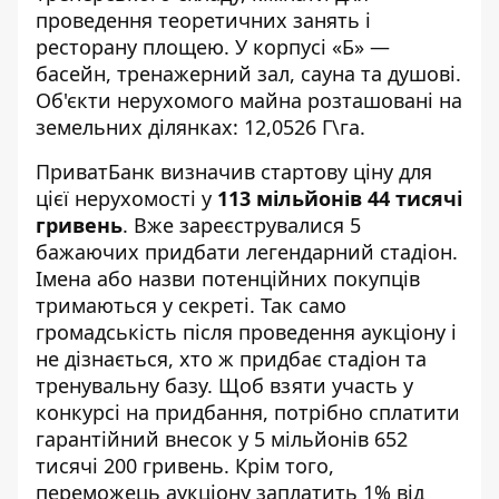
проведення теоретичних занять і
ресторану площею. У корпусі «Б» —
басейн, тренажерний зал, сауна та душові.
Об'єкти нерухомого майна розташовані на
земельних ділянках: 12,0526 Г\га.
ПриватБанк визначив стартову ціну для
цієї нерухомості у
113 мільйонів 44 тисячі
гривень
. Вже зареєструвалися 5
бажаючих придбати легендарний стадіон.
Імена або назви потенційних покупців
тримаються у секреті. Так само
громадськість після проведення аукціону і
не дізнається, хто ж придбає стадіон та
тренувальну базу. Щоб взяти участь у
конкурсі на придбання, потрібно сплатити
гарантійний внесок у 5 мільйонів 652
тисячі 200 гривень. Крім того,
переможець аукціону заплатить 1% від