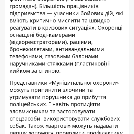
громадян). Більшість працівників
підприємства — учасники бойових дій, які
вміють критично мислити та швидко
реагувати в кризових ситуаціях. Охоронці
оснащені боді-камерами
(відеореєстраторами), раціями,
бронежилетами, антивандальними
телефонами, газовими балонами,
наручниками-стяжками (пластикові) і
кийком за спиною.
Представники «Муніципальної охорони»
можуть припинити злочини та
утримувати порушника до прибуття
поліцейських. І навіть протидіяти
зловмисникам та застосовувати
спецзасоби, використовувати службових
собак. Також «вартові» можуть надавати
першу допомогу, проводити профілактику