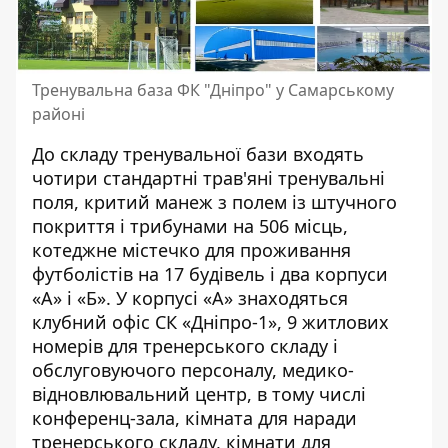
Тренувальна база ФК "Дніпро" у Самарському
районі
До складу тренувальної бази входять
чотири стандартні трав'яні тренувальні
поля, критий манеж з полем із штучного
покриття і трибунами на 506 місць,
котеджне містечко для проживання
футболістів на 17 будівель і два корпуси
«А» і «Б». У корпусі «А» знаходяться
клубний офіс СК «Дніпро-1», 9 житлових
номерів для тренерського складу і
обслуговуючого персоналу, медико-
відновлювальний центр, в тому числі
конференц-зала, кімната для наради
тренерського складу, кімнати для