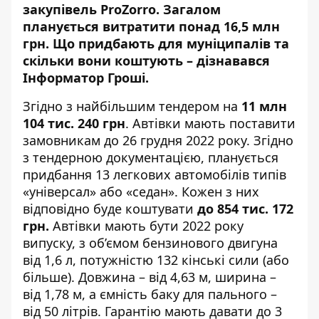
закупівель
ProZorro.
Загалом
планується витратити понад 16,5 млн
грн. Що
придбають для муніципалі
в та
скільки вони коштують – дізнавався
Інформатор Гроші.
Згідно з
найбільшим тендером
на
11 млн
104 тис. 240 грн
. Автівки мають поставити
замовникам до 26 грудня 2022 року. Згідно
з тендерною документацією, планується
придбання 13 легкових автомобілів типів
«універсал» або «седан». Кожен з них
відповідно буде коштувати
до 854 тис. 172
грн.
Автівки мають бути 2022 року
випуску, з об’ємом бензинового двигуна
від 1,6 л, потужністю 132 кінські сили (або
більше). Довжина – від 4,63 м, ширина –
від 1,78 м, а ємність баку для пального –
від 50 літрів. Гарантію мають давати до 3