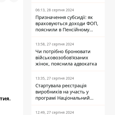
заплатить кожен українець
06:13, 28 серпня 2024
Призначення субсидії: як
враховуються доходи ФОП,
пояснили в Пенсійному
фонді
13:58, 27 серпня 2024
Чи потрібно бронювати
військовозобов’язаних
жінок, пояснила адвокатка
13:35, 27 серпня 2024
Стартувала реєстрація
виробників на участь у
програмі Національний
тия.
кешбек: як це зробити
через портал Дія
12:49, 27 серпня 2024