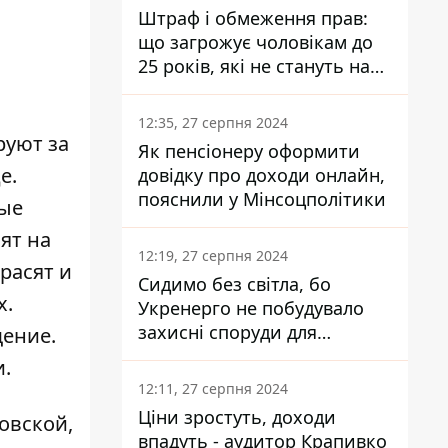
Штраф і обмеження прав:
що загрожує чоловікам до
25 років, які не стануть на
військовий облік
12:35, 27 серпня 2024
уют за
Як пенсіонеру оформити
е.
довідку про доходи онлайн,
пояснили у Мінсоцполітики
рые
ят на
12:19, 27 серпня 2024
расят и
Сидимо без світла, бо
х.
Укренерго не побудувало
захисні споруди для
ение.
енергетики - нардеп
.
Кучеренко
12:11, 27 серпня 2024
Ціни зростуть, доходи
ловской,
впадуть - аудитор Крапивко