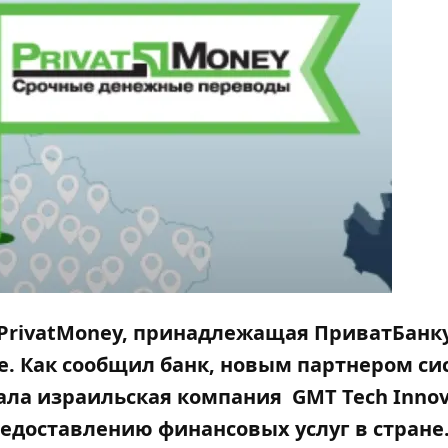
PrivatМoney, принадлежащая ПриватБанку
е. Как сообщил банк, новым партнером с
тала израильская компания
GMT Tech Innov
редоставлению финансовых услуг в стране