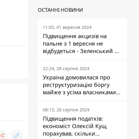
ОСТАННІ НОВИНИ
11:05, 01 вересня 2024
Підвищення акцизів на
пальне з 1 вересня не
відбудеться - Зеленський не
підписав закон
22:24, 28 серпня 2024
Україна домовилася про
реструктуризацію боргу
майже з усіма власниками
єврооблігацій: що це
означає для країни
08:13, 28 серпня 2024
Підвищення податків:
економіст Олексій Кущ
порахував, скільки