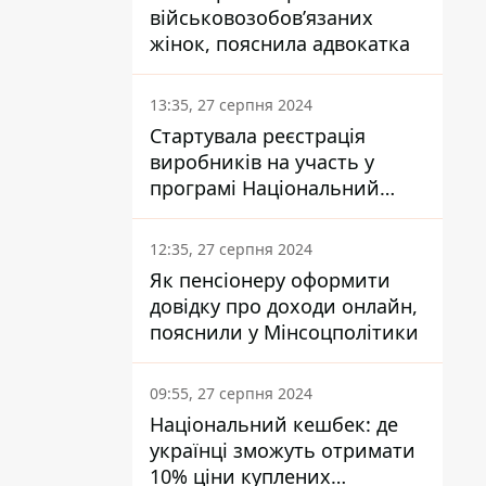
військовозобов’язаних
жінок, пояснила адвокатка
13:35, 27 серпня 2024
Стартувала реєстрація
виробників на участь у
програмі Національний
кешбек: як це зробити
через портал Дія
12:35, 27 серпня 2024
Як пенсіонеру оформити
довідку про доходи онлайн,
пояснили у Мінсоцполітики
09:55, 27 серпня 2024
Національний кешбек: де
українці зможуть отримати
10% ціни куплених