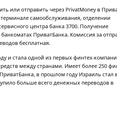
ть или отправить через PrivatMoney в Прив
, терминале самообслуживания, отделении
сервисного центра банка 3700. Получение
 банкоматах ПриватБанка. Комиссия за отпр
реводов бесплатная.
ду и стала одной из первых финтех-компани
средств между странами. Имеет более 250 ф
 ПриватБанка, в прошлом году Израиль стал
ступило больше всего денежных переводов в