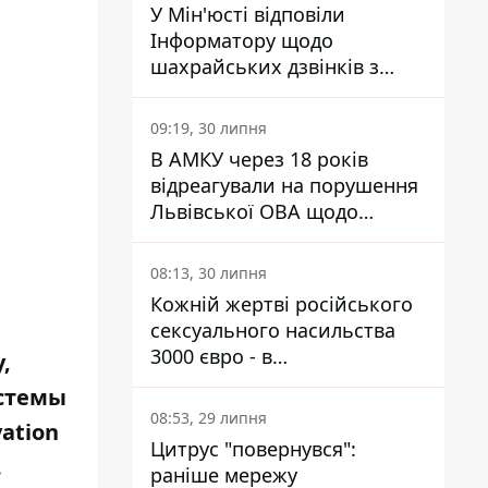
У Мін'юсті відповіли
Інформатору щодо
шахрайських дзвінків з
камери Сумського СІЗО так,
що ніхто нічого не зрозумів
09:19, 30 липня
В АМКУ через 18 років
відреагували на порушення
Львівської ОВА щодо
харчування у закладах
освіти
08:13, 30 липня
Кожній жертві російського
сексуального насильства
3000 євро - в
,
Мінсоцполітики пояснили
истемы
Інформатору, звідки на це
08:53, 29 липня
ation
гроші
Цитрус "повернувся":
.
раніше мережу