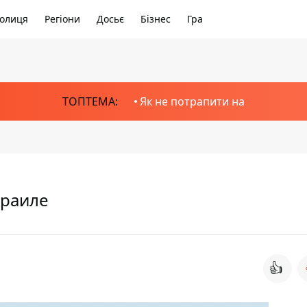
олиця
Регіони
Досьє
Бізнес
Гра
ТОПТЕМА:
Як не потрапити на
зраиле
👍