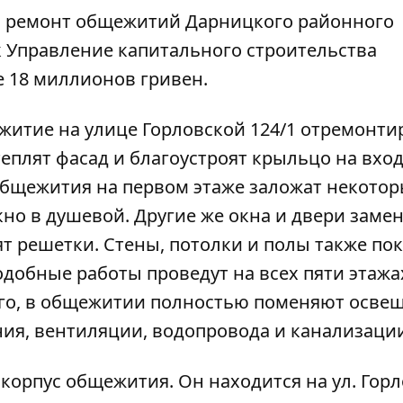
на ремонт общежитий Дарницкого районного
к Управление капитального строительства
е 18 миллионов гривен.
итие на улице Горловской 124/1
отремонтир
теплят фасад и благоустроят крыльцо на вход
общежития на первом этаже заложат некото
но в душевой. Другие же окна и двери замен
т решетки. Стены, потолки и полы также пок
одобные работы проведут на всех пяти этажа
го, в общежитии полностью поменяют освещ
ия, вентиляции, водопровода и канализации
 корпус общежития. Он находится
на ул. Гор