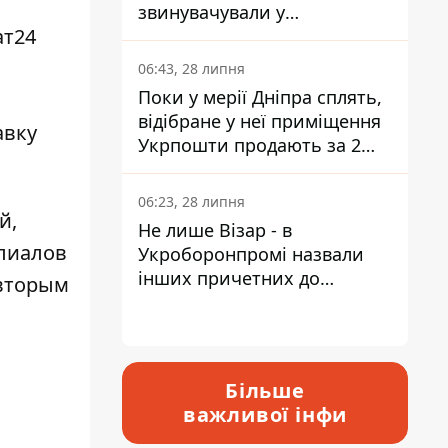
звинувачували у
ат24
контрабанді техніки та
ухиленні від сплати
06:43, 28 липня
податків
Поки у мерії Дніпра сплять,
відібране у неї приміщення
авку
Укрпошти продають за 2
мільйони
06:23, 28 липня
й,
Не лише Візар - в
илиалов
Укроборонпромі назвали
інших причетних до
 вторым
катастрофи у Вишневому -
відповідь Інформатору
Більше
важливої інфи