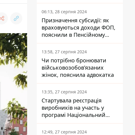
заплатить кожен українець
06:13, 28 серпня 2024
Призначення субсидії: як
враховуються доходи ФОП,
пояснили в Пенсійному
фонді
13:58, 27 серпня 2024
Чи потрібно бронювати
військовозобов’язаних
жінок, пояснила адвокатка
13:35, 27 серпня 2024
Стартувала реєстрація
виробників на участь у
програмі Національний
кешбек: як це зробити
через портал Дія
12:49, 27 серпня 2024