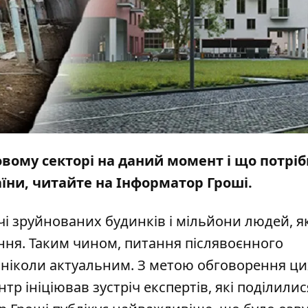
овому секторі на даний момент і що потріб
аїни, читайте на
Інформатор Гроші
.
ячі зруйнованих будинків і мільйони людей, я
ня. Таким чином, питання післявоєнного
к ніколи актуальним. З метою обговорення ци
нтр
ініціював зустріч експертів, які поділилис