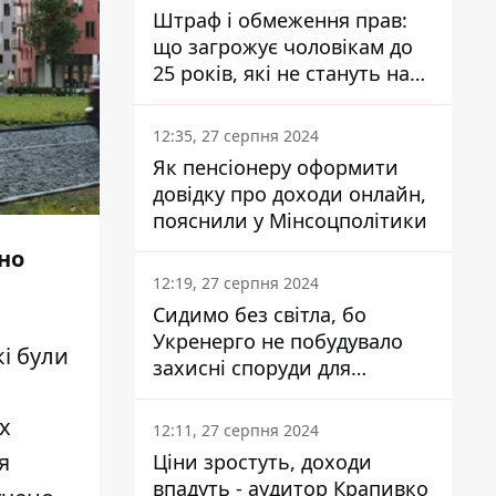
Штраф і обмеження прав:
що загрожує чоловікам до
25 років, які не стануть на
військовий облік
12:35, 27 серпня 2024
Як пенсіонеру оформити
довідку про доходи онлайн,
пояснили у Мінсоцполітики
но
12:19, 27 серпня 2024
Сидимо без світла, бо
Укренерго не побудувало
кі були
захисні споруди для
енергетики - нардеп
Кучеренко
х
12:11, 27 серпня 2024
я
Ціни зростуть, доходи
впадуть - аудитор Крапивко