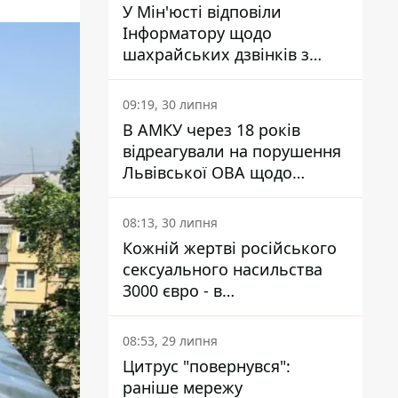
У Мін'юсті відповіли
Інформатору щодо
шахрайських дзвінків з
камери Сумського СІЗО так,
що ніхто нічого не зрозумів
09:19, 30 липня
В АМКУ через 18 років
відреагували на порушення
Львівської ОВА щодо
харчування у закладах
освіти
08:13, 30 липня
Кожній жертві російського
сексуального насильства
3000 євро - в
Мінсоцполітики пояснили
Інформатору, звідки на це
08:53, 29 липня
гроші
Цитрус "повернувся":
раніше мережу