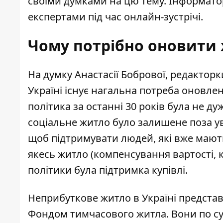
своїми думками на цю тему. Інформато
експертами під час онлайн-зустрічі.
Чому потрібно оновити 
На думку Анастасії Бобрової, редакторки
Україні існує нагальна потреба оновле
політика за останні 30 років була не д
соціальне житло було залишене поза ув
щоб підтримувати людей, які вже мают
якесь житло (компенсування вартості, к
політики була підтримка купівлі.
Неприбуткове житло в Україні предста
Фондом тимчасового житла. Вони по су