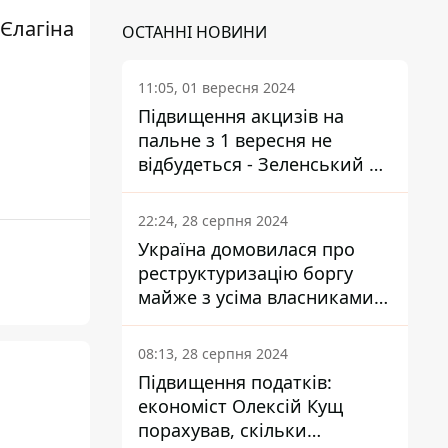
 Єлагіна
ОСТАННІ НОВИНИ
11:05, 01 вересня 2024
Підвищення акцизів на
пальне з 1 вересня не
відбудеться - Зеленський не
підписав закон
22:24, 28 серпня 2024
Україна домовилася про
реструктуризацію боргу
майже з усіма власниками
єврооблігацій: що це
означає для країни
08:13, 28 серпня 2024
Підвищення податків:
економіст Олексій Кущ
порахував, скільки