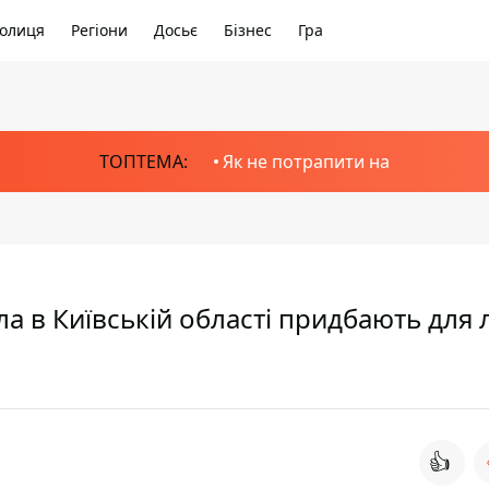
олиця
Регіони
Досьє
Бізнес
Гра
ТОПТЕМА:
Як не потрапити на
а в Київській області придбають для 
👍