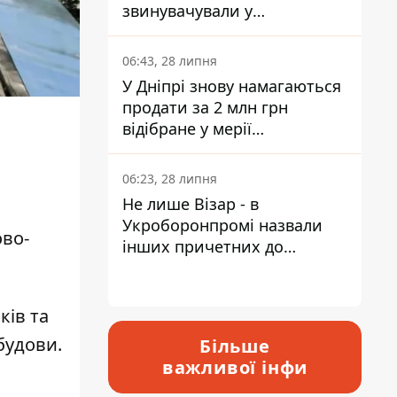
звинувачували у
контрабанді техніки та
ухиленні від сплати
06:43, 28 липня
податків
У Дніпрі знову намагаються
продати за 2 млн грн
відібране у мерії
приміщення Укрпошти
06:23, 28 липня
Не лише Візар - в
Укроборонпромі назвали
ово-
інших причетних до
катастрофи у Вишневому -
відповідь Інформатору
ків та
будови.
Більше
важливої інфи