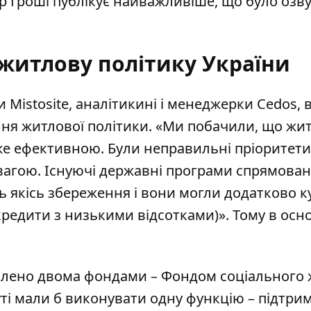
р Гроші публікує найважливіше, що було озв
житлову політику України
 Mistosite, аналітикині і менеджерки Cedos, 
ння житлової політики. «Ми побачили, що жи
уже ефективною. Були неправильні пріоритети
агою. Існуючі державні програми спрямовані
ь якісь збереження і вони могли додатково к
редити з низькими відсотками)». Тому в основ
влено двома фондами – Фондом соціального 
ті мали б виконувати одну функцію – підтри