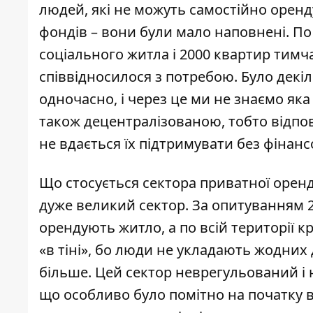
людей, які не можуть самостійно орен
фондів – вони були мало наповнені. По 
соціального житла і 2000 квартир тимча
співвідносилося з потребою. Було декіл
одночасно, і через це ми не знаємо яка 
також децентралізованою, тобто відпові
не вдається їх підтримувати без фінан
Що стосується сектора приватної оренди
дуже великий сектор. За опитуванням 2
орендують житло, а по всій території к
«в тіні», бо люди не укладають жодних 
більше. Цей сектор неврегульований і
що особливо було помітно на початку 