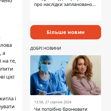
учено
про наслідки запланованого
підвищення податків
Більше новин
в
тлова
ДОБРІ НОВИНИ
, а
 на те,
упити
і цієї
житла і
13:58, 27 серпня 2024
мувати
Чи потрібно бронювати