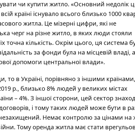
дувати чи купити житло. «Основний недолік 
всій країні існувало всього близько 1000 кв
сового житла. Це мізерні цифри, які не
ька черг на різне житло, в яких люди стояли
їх точна кількість. Окрім цього, ця система б
дальність за фонди була на місцевій владі, а
сової допомоги центральної влади».
, то в Україні, порівняно з іншими країнами,
019 р., близько 8% людей у великих містах
раїни – 4%. З іншої сторони, цей сектор знахо
договорів, і тому таких людей може бути в р
 незахищений. Немає контролю за цінами на 
війни. Тому оренда житла має стати врегуль