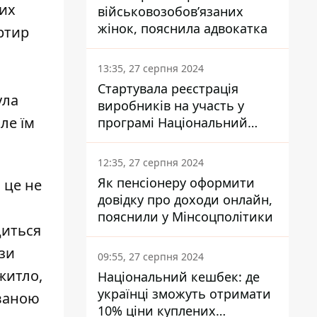
цих
військовозобов’язаних
жінок, пояснила адвокатка
артир
13:35, 27 серпня 2024
Стартувала реєстрація
ула
виробників на участь у
ле їм
програмі Національний
кешбек: як це зробити
через портал Дія
12:35, 27 серпня 2024
Як пенсіонеру оформити
 це не
довідку про доходи онлайн,
пояснили у Мінсоцполітики
диться
ази
09:55, 27 серпня 2024
житло,
Національний кешбек: де
українці зможуть отримати
ованою
10% ціни куплених