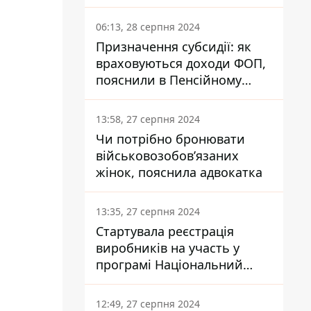
заплатить кожен українець
06:13, 28 серпня 2024
Призначення субсидії: як
враховуються доходи ФОП,
пояснили в Пенсійному
фонді
13:58, 27 серпня 2024
Чи потрібно бронювати
військовозобов’язаних
жінок, пояснила адвокатка
13:35, 27 серпня 2024
Стартувала реєстрація
виробників на участь у
програмі Національний
кешбек: як це зробити
через портал Дія
12:49, 27 серпня 2024