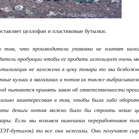
составляет целлофан и пластиковые бутылки.
 том, что производители упаковки не платят налог
итель продукции чтобы ее продать использует очень мн
 утилизация не заложена в цену товара то мы безбожн
ные кульки в магазинах и потом их также выбрасываем
год пытаются принять закон об ответственности прои
чально заинтересован в том, чтобы была либо оборот
а эти деньги потом можно было бы строить некие ц
тары. Если мы возьмем нынешних переработчиков пол
ПЭТ-бутылок) то все они нелегалы. Они получают сыр