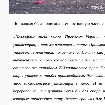
Но главная беда полигона и его основную часть 
«
Целлофана очень много. Проблема Украины в
утилизацию, а также пластика и тары. Производ
упаковок из пластика, полиэтилена. Но так как
выбрасываем, к тому же набираем те же бесплат
от этого же страдаем. В Украине уже третий 
тары упаковки, чтобы производитель был изна
либо закладывалась утилизация в налог. И з
переработке, или центры хотя бы для сбора 
которые производят тару (вернее гранулы для 