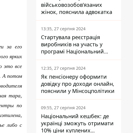
військовозобов’язаних
жінок, пояснила адвокатка
13:35, 27 серпня 2024
Стартувала реєстрація
виробників на участь у
и за его
програмі Національний
ого ярких
кешбек: як це зробити
через портал Дія
о это все
12:35, 27 серпня 2024
Як пенсіонеру оформити
. А потом
довідку про доходи онлайн,
зводителя
пояснили у Мінсоцполітики
ная тара,
ентры по
09:55, 27 серпня 2024
иэтилена,
Національний кешбек: де
українці зможуть отримати
ье либо с
10% ціни куплених