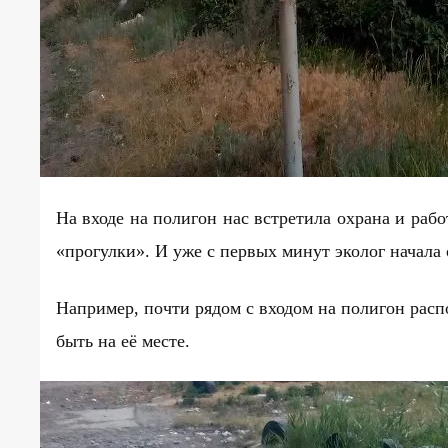
На входе на полигон нас встретила охрана и раб
«прогулки». И уже с первых минут эколог начала
Например, почти рядом с входом на полигон рас
быть на её месте.