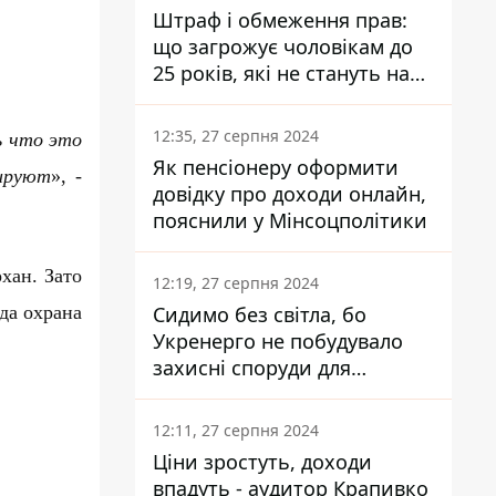
Штраф і обмеження прав:
що загрожує чоловікам до
25 років, які не стануть на
військовий облік
12:35, 27 серпня 2024
ь что это
Як пенсіонеру оформити
цируют
», -
довідку про доходи онлайн,
пояснили у Мінсоцполітики
хан. Зато
12:19, 27 серпня 2024
да охрана
Сидимо без світла, бо
Укренерго не побудувало
захисні споруди для
енергетики - нардеп
Кучеренко
12:11, 27 серпня 2024
Ціни зростуть, доходи
впадуть - аудитор Крапивко