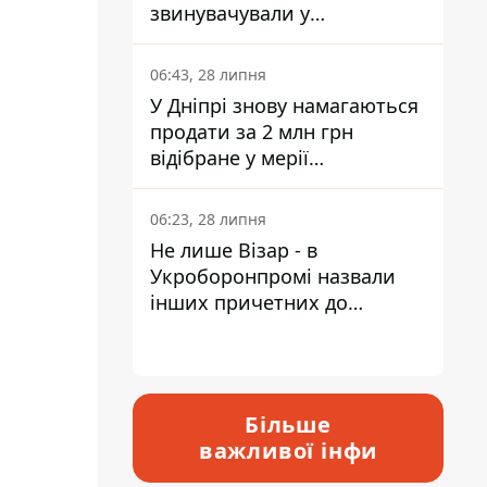
звинувачували у
контрабанді техніки та
ухиленні від сплати
06:43, 28 липня
податків
У Дніпрі знову намагаються
продати за 2 млн грн
відібране у мерії
приміщення Укрпошти
06:23, 28 липня
Не лише Візар - в
Укроборонпромі назвали
інших причетних до
катастрофи у Вишневому -
відповідь Інформатору
Більше
важливої інфи