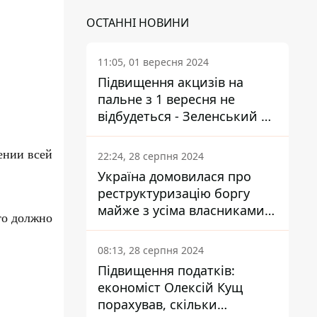
ОСТАННІ НОВИНИ
11:05, 01 вересня 2024
Підвищення акцизів на
пальне з 1 вересня не
відбудеться - Зеленський не
підписав закон
ении всей
22:24, 28 серпня 2024
Україна домовилася про
реструктуризацію боргу
майже з усіма власниками
то должно
єврооблігацій: що це
означає для країни
08:13, 28 серпня 2024
Підвищення податків:
економіст Олексій Кущ
порахував, скільки