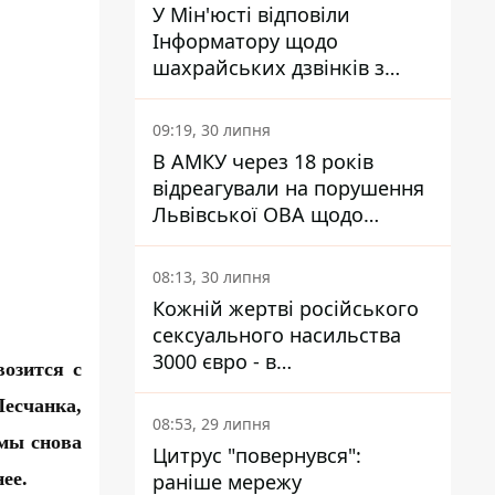
У Мін'юсті відповіли
Інформатору щодо
шахрайських дзвінків з
камери Сумського СІЗО так,
що ніхто нічого не зрозумів
09:19, 30 липня
В АМКУ через 18 років
відреагували на порушення
Львівської ОВА щодо
харчування у закладах
освіти
08:13, 30 липня
Кожній жертві російського
сексуального насильства
3000 євро - в
озится с
Мінсоцполітики пояснили
есчанка,
Інформатору, звідки на це
08:53, 29 липня
гроші
мы снова
Цитрус "повернувся":
ее.
раніше мережу