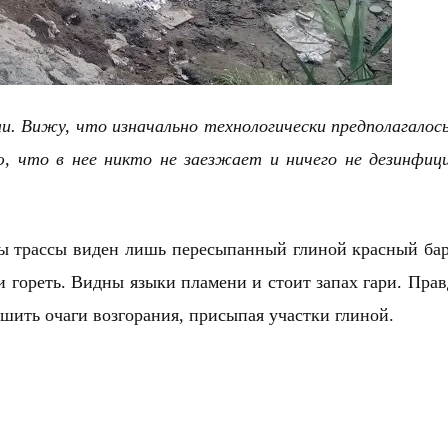
. Вижу, что изначально технологически предполагалос
, что в нее никто не заезжает и ничего не дезинфи
ы трассы виден лишь пересыпанный глиной красный бар
и гореть. Видны языки пламени и стоит запах гари. Прав
шить очаги возгорания, присыпая участки глиной.