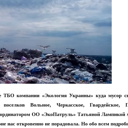
не
ТБО компании «Экология Украины» куда мусор св
поселков Вольное, Черкасское, Гвардейское, П
координатором ОО «ЭкоПатруль» Татьяной Лампикой 
не нас откровенно не порадовала. Но обо всем подробн