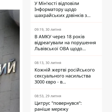
У Мін'юсті відповіли
Інформатору щодо
шахрайських дзвінків з
камери Сумського СІЗО так,
що ніхто нічого не зрозумів
09:19, 30 липня
В АМКУ через 18 років
відреагували на порушення
Львівської ОВА щодо
харчування у закладах
освіти
08:13, 30 липня
Кожній жертві російського
сексуального насильства
3000 євро - в
Мінсоцполітики пояснили
Інформатору, звідки на це
08:53, 29 липня
гроші
Цитрус "повернувся":
раніше мережу