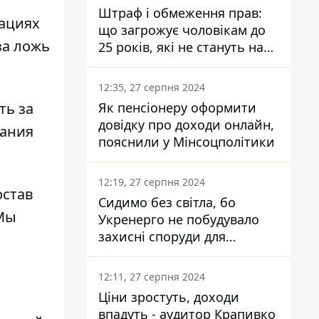
Штраф і обмеження прав:
ациях
що загрожує чоловікам до
за ложь
25 років, які не стануть на
військовий облік
12:35, 27 серпня 2024
Як пенсіонеру оформити
ть за
довідку про доходи онлайн,
вания
пояснили у Мінсоцполітики
12:19, 27 серпня 2024
остав
Сидимо без світла, бо
 Мы
Укренерго не побудувало
захисні споруди для
енергетики - нардеп
Кучеренко
12:11, 27 серпня 2024
Ціни зростуть, доходи
впадуть - аудитор Крапивко