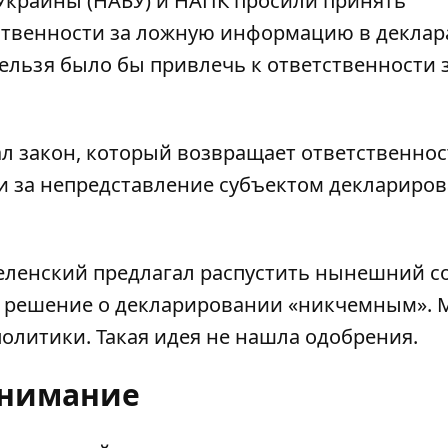
 Украины (НАБУ) и НАПК просили принять
ственности за ложную информацию в деклар
ельзя было бы привлечь к ответственности 
л закон, который возвращает ответственнос
 за непредставление субъектом деклариро
еленский предлагал распустить нынешний с
го решение о декларировании «никчемным».
политики. Такая идея не нашла одобрения.
внимание