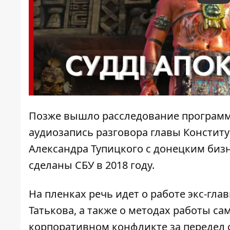
Позже
вышло
расследование программ
аудиозапись разговора главы Конститу
Александра Тупицкого с донецким биз
сделаны СБУ в 2018 году.
На пленках речь идет о работе экс-гл
Татькова, а также о методах работы са
корпоративном конфликте за передел 