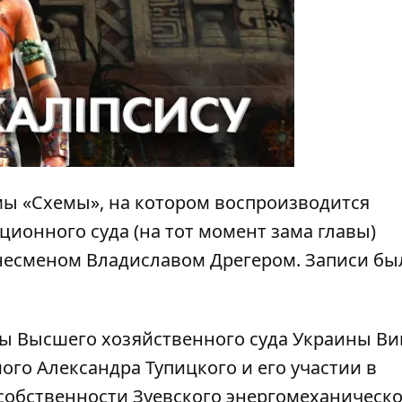
ы «Схемы», на котором воспроизводится
ционного суда (на тот момент зама главы)
несменом Владиславом Дрегером. Записи бы
авы Высшего хозяйственного суда Украины Ви
мого Александра Тупицкого и его участии в
собственности Зуевского энергомеханическо