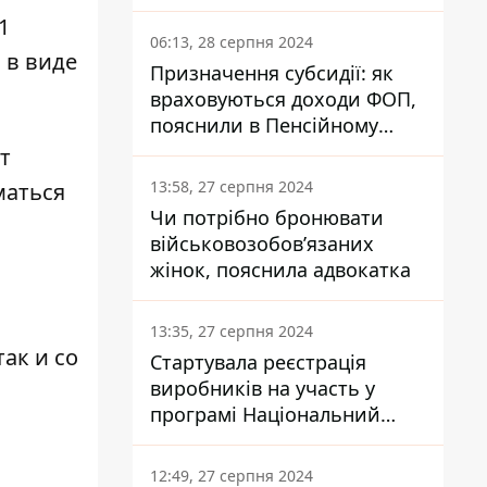
заплатить кожен українець
1
06:13, 28 серпня 2024
 в виде
Призначення субсидії: як
враховуються доходи ФОП,
пояснили в Пенсійному
фонді
т
13:58, 27 серпня 2024
маться
Чи потрібно бронювати
військовозобов’язаних
жінок, пояснила адвокатка
13:35, 27 серпня 2024
ак и со
Стартувала реєстрація
виробників на участь у
програмі Національний
кешбек: як це зробити
через портал Дія
12:49, 27 серпня 2024