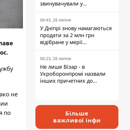
звинувачували у
контрабанді техніки та
ухиленні від сплати
06:43, 28 липня
податків
У Дніпрі знову намагаються
продати за 2 млн грн
відібране у мерії
лаве
приміщення Укрпошти
ос.
06:23, 28 липня
Не лише Візар - в
лужбу
Укроборонпромі назвали
інших причетних до
катастрофи у Вишневому -
ако не
відповідь Інформатору
нии
я по
Більше
важливої інфи