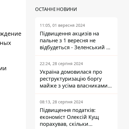
ОСТАННІ НОВИНИ
11:05, 01 вересня 2024
уждение
Підвищення акцизів на
пальне з 1 вересня не
вных
відбудеться - Зеленський не
підписав закон
22:24, 28 серпня 2024
нии
Україна домовилася про
реструктуризацію боргу
майже з усіма власниками
єврооблігацій: що це
означає для країни
08:13, 28 серпня 2024
Підвищення податків:
економіст Олексій Кущ
порахував, скільки