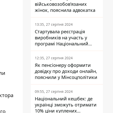
військовозобов’язаних
жінок, пояснила адвокатка
13:35, 27 серпня 2024
Стартувала реєстрація
виробників на участь у
програмі Національний
кешбек: як це зробити
через портал Дія
12:35, 27 серпня 2024
Як пенсіонеру оформити
довідку про доходи онлайн,
ли
пояснили у Мінсоцполітики
09:55, 27 серпня 2024
ктора
Національний кешбек: де
українці зможуть отримати
10% ціни куплених
го