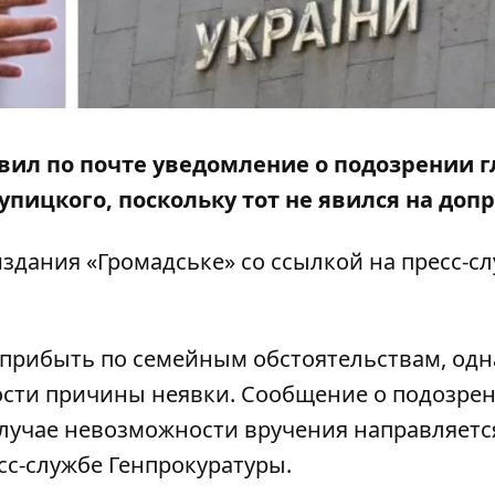
вил по почте уведомление о подозрении г
пицкого, поскольку тот не явился на допр
издания
«Громадське» со ссылкой на пресс-с
 прибыть по семейным обстоятельствам, одн
ости причины неявки. Сообщение о подозре
 случае невозможности вручения направляетс
есс-службе Генпрокуратуры.