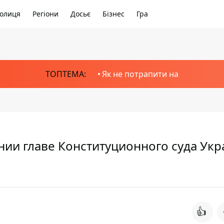
олиця
Регіони
Досьє
Бізнес
Гра
ТОПТЕМА:
Як не потрапити на
ии главе Конституционного суда Ук
👍