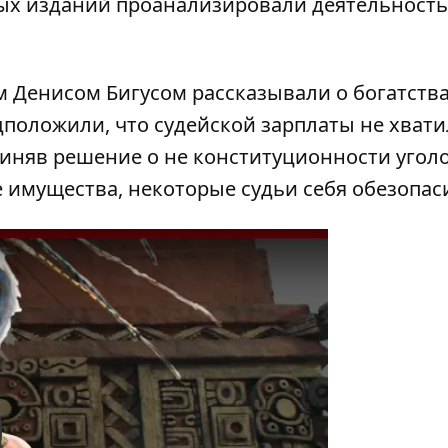
ых изданий проанализировали деятельность
им Денисом Бигусом
рассказывали
о богатств
дположили, что судейской зарплаты не хват
Приняв решение о не конституционности угол
 имущества, некоторые судьи себя обезопас
y