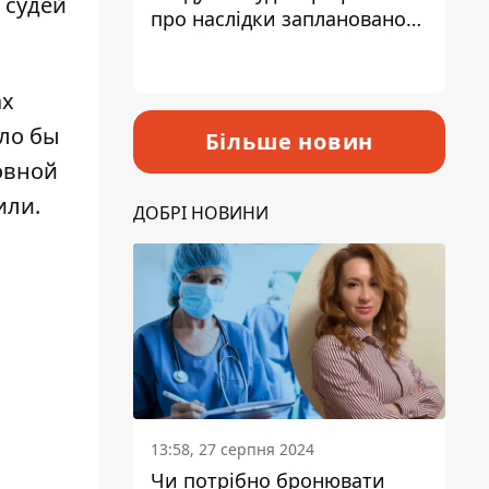
 судей
про наслідки запланованого
підвищення податків
ах
ило бы
Більше новин
овной
или.
ДОБРІ НОВИНИ
13:58, 27 серпня 2024
Чи потрібно бронювати