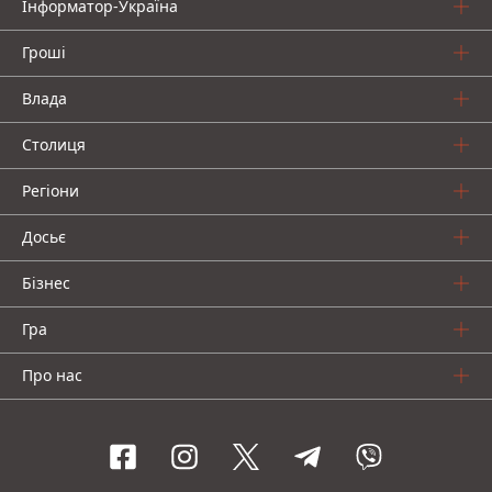
Інформатор-Україна
Гроші
Влада
Столиця
Регіони
Досьє
Бізнес
Гра
Про нас