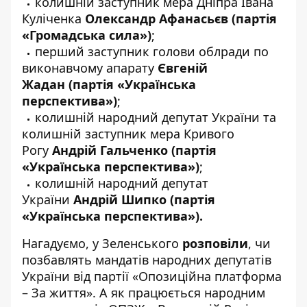
колишній заступник мера Дніпра Івана
Куліченка
Олександр Афанасьєв
(партія
«Громадська сила»)
;
перший заступник голови облради по
виконавчому апарату
Євгеній
Жадан
(партія «Українська
перспектива»)
;
колишній народний депутат України та
колишній заступник мера Кривого
Рогу
Андрій Гальченко
(партія
«Українська перспектива»)
;
колишній народний депутат
України
Андрій Шипко
(партія
«Українська перспектива»).
Нагадуємо, у Зеленського
розповіли
, чи
позбавлять мандатів народних депутатів
України від партії «Опозиційна платформа
– За життя». А як працюється народним