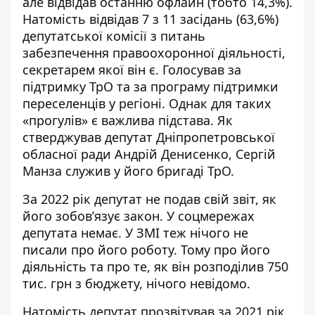
але відвідав останню офлайн (тобто 14,3%).
Натомість відвідав 7 з 11 засідань (63,6%)
депутатської комісії з питань
забезпечення правоохоронної діяльності,
секретарем якої він є. Голосував за
підтримку ТрО та за програму підтримки
переселенців у регіоні. Однак для таких
«прогулів» є важлива підстава. Як
стверджував
депутат Дніпропетровської
обласної ради Андрій Денисенко, Сергій
Манза служив у його бригаді ТрО.
За 2022 рік депутат не подав свій звіт, як
його зобов’язує закон. У соцмережах
депутата немає. У ЗМІ теж нічого не
писали про його роботу. Тому про його
діяльність та про те, як він розподілив 750
тис. грн з бюджету, нічого невідомо.
Натомість депутат про
звітував
за
2021 рік
.