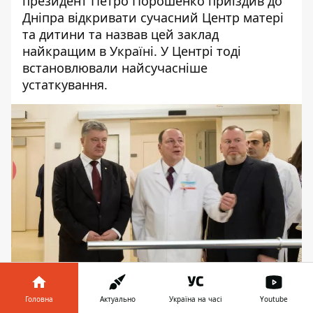
президент Петро Порошенко
приїздив
до
Дніпра відкривати сучасний Центр матері
та дитини та назвав цей заклад
найкращим в Україні. У Центрі тоді
встановлювали найсучасніше
устаткування.
Головна
Актуально
Україна на часі
Youtube
Петро Порошенко та Ігор Македонський на