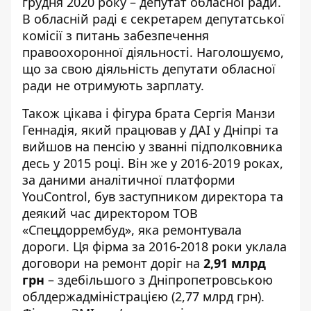
грудня 2020 року – депутат обласної ради.
В обласній раді є секретарем депутатської
комісії з питань забезпечення
правоохоронної діяльності. Наголошуємо,
що за свою діяльність депутати обласної
ради не отримують зарплату.
Також цікава і фігура брата Сергія Манзи
Геннадія, який
працював
у ДАІ у Дніпрі та
вийшов на пенсію у званні підполковника
десь у 2015 році. Він же у 2016-2019 роках,
за даними аналітичної платформи
YouControl
, був заступником директора та
деякий час директором ТОВ
«Спецдоррембуд», яка ремонтувала
дороги. Ця фірма за 2016-2018 роки
уклала
договори
на ремонт доріг на
2,91 млрд
грн
– здебільшого з Дніпропетровською
облдержадміністрацією (2,77 млрд грн).