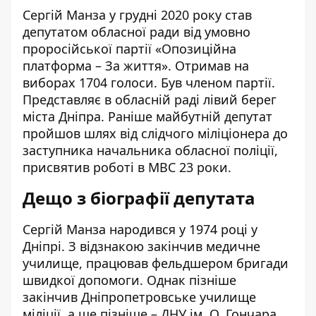
Сергій Манза у грудні 2020 року
став
депутатом
обласної ради від умовно
проросійської партії «Опозиційна
платформа – За життя». Отримав на
виборах 1704 голоси. Був членом партії.
Представляє в обласній раді лівий берег
міста Дніпра. Раніше майбутній депутат
пройшов шлях від слідчого міліціонера до
заступника начальника обласної поліції,
присвятив роботі в МВС 23 роки.
Дещо з біографії депутата
Сергій Манза народився у 1974 році у
Дніпрі. З відзнакою закінчив медичне
училище, працював фельдшером бригади
швидкої допомоги. Однак пізніше
закінчив Дніпропетровське училище
міліції, а ще пізніше – ДНУ ім. О. Гончара,