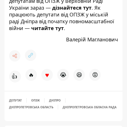
депутатам від ОПЗЖ у Верховній Раді
України зараз —
дізнайтеся тут
. Як
працюють депутати від ОПЗЖ у міській
раді Дніпра від початку повномасштабної
війни —
читайте тут
.
Валерій Магланович
♥
🔥
😭
😆
😡
👍
ДЕПУТАТ
ОПЗЖ
ДНІПРО
ДНІПРОПЕТРОВСЬКА ОБЛАСТЬ
ДНІПРОПЕТРОВСЬКА ОБЛАСНА РАДА