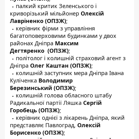
палкий критик Зеленського і
криворізький мільйонер
Олексій
Лавріненко
(ОПЗЖ)
;
керівник фірми з управління
багатоповерховими будинками у двох
районах Дніпра
Максим
Дегтяренко
(ОПЗЖ)
;
політолог і колишній страховий агент з
Дніпра
Олег Каштан
(ОПЗЖ)
;
колишній заступник мера Дніпра Івана
Куліченка
Володимир
Березинський
(ОПЗЖ)
;
колишній голова обласного штабу
Радикальної партії Ляшка
Сергій
Горобець
(ОПЗЖ)
;
керівник однієї з лікарень Дніпра, який
представляє Павлоград,
Олексій
Борисенко
(ОПЗЖ)
;