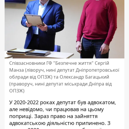
Співзасновники ГФ "Безпечне життя" Сергій
Манза (ліворуч, нині депутат Дніпропетровської
облради від ОПЗЖ) та Олександр Багацький
(праворуч, нині депутат міськради Дніпра від
ОПЗЖ)
У 2020-2022 роках депутат
був адвокатом
,
але невідомо, чи працював на цьому
поприщі. Зараз право на зайняття
адвокатською діяльністю припинено. З