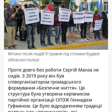
Мітинг після подій 9 травня під стінами будівлі
обласної поліції
Проте довго без роботи Сергій Манза не
сидів. З 2019 року він
був
співорганізатором
громадського
формування «Безпечне життя». Ця
структура була утворена керівником
партійної організації ОПЗЖ
Геннадієм
Гуфманом
. Це було відродженням традиції
радянських «дружинників», які