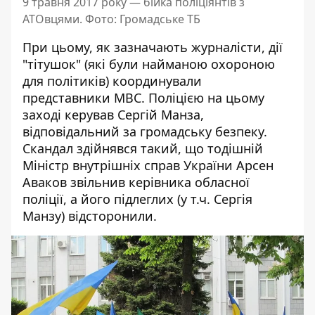
9 травня 2017 року — бійка поліціянтів з
АТОвцями. Фото: Громадське ТБ
При цьому, як
зазначають
журналісти, дії
"тітушок" (які були найманою охороною
для політиків) координували
представники МВС. Поліцією на цьому
заході
керував
Сергій Манза,
відповідальний за громадську безпеку.
Скандал здійнявся такий, що тодішній
Міністр внутрішніх справ України Арсен
Аваков
звільнив
керівника обласної
поліції, а його підлеглих (у т.ч. Сергія
Манзу) відсторонили.