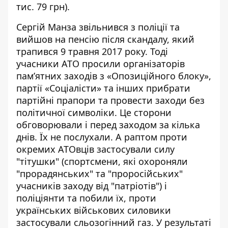
тис. 79 грн).
Сергій Манза звільнився з поліції та
вийшов на пенсію після скандалу, який
трапився 9 травня 2017 року. Тоді
учасники АТО
просили організаторів
пам’ятних заходів з «Опозиційного блоку»,
партії «Соціалісти» та інших прибрати
партійні прапори та провести заходи без
політичної символіки. Це сторони
обговорювали і перед заходом за кілька
днів. Їх не послухали. А раптом проти
окремих АТОвців застосували силу
"тітушки" (спортсмени, які охороняли
"прорадянських" та "проросійських"
учасників заходу від "патріотів") і
поліціянти та побили їх, проти
українських військових силовики
застосували сльозогінний газ. У результаті