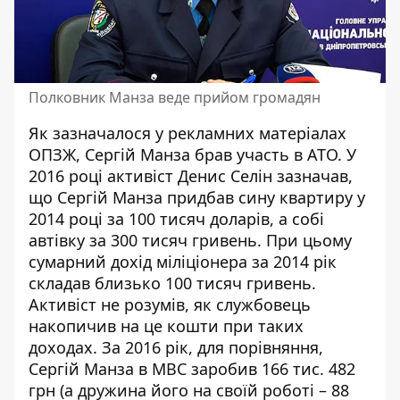
Полковник Манза веде прийом громадян
Як зазначалося у рекламних матеріалах
ОПЗЖ, Сергій Манза брав участь в АТО. У
2016 році активіст Денис Селін
зазначав
,
що Сергій Манза придбав сину квартиру у
2014 році за 100 тисяч доларів, а собі
автівку за 300 тисяч гривень. При цьому
сумарний дохід міліціонера за 2014 рік
складав близько 100 тисяч гривень.
Активіст не розумів, як службовець
накопичив на це кошти при таких
доходах. За 2016 рік, для порівняння,
Сергій Манза в МВС
заробив
166 тис. 482
грн (а дружина його на своїй роботі – 88