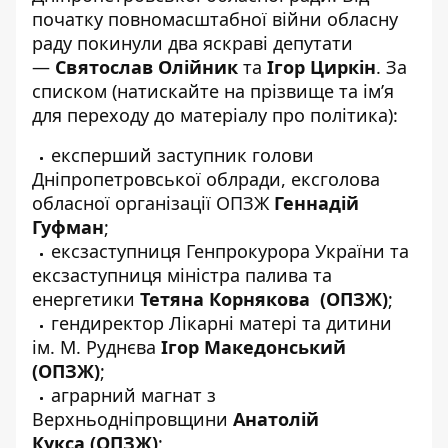
початку повномасштабної війни обласну
раду покинули два яскраві депутати
—
Святослав Олійник
та
Ігор Циркін
. За
списком (натискайте на прізвище та ім’я
для переходу до матеріалу про політика):
експерший заступник голови
Дніпропетровської облради, ексголова
обласної організації ОПЗЖ
Геннадій
Гуфман
;
ексзаступниця Генпрокурора України та
ексзаступниця міністра палива та
енергетики
Тетяна Корнякова
(ОПЗЖ)
;
гендиректор Лікарні матері та дитини
ім. М. Руднєва
Ігор Македонський
(ОПЗЖ)
;
аграрний магнат з
Верхньодніпровщини
Анатолій
Кукса
(ОПЗЖ)
;