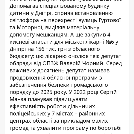
Допомагав
спеціалізованому будинку
дитини у Дніпрі, сприяв встановленню
світлофора на перехресті вулиць Гуртової
та Моторної, виділяв матеріальну
допомогу мешканцям. А ще закупив 4
кисневі апарати для міської лікарні №6 у
Дніпрі на 156 тис. грн з обласного
бюджету: цю лікарню
очолює
теж депутат
облради від ОПЗЖ Валерій Чорний. Серед
важливих досягнень депутат
називав
продовження обласної програми з
забезпечення безпеки громадського
порядку до 2025 року. У 2022 році Сергій
Манза
планував
підвищувати
ефективність роботи дільничих
поліцейських у 7 містах – районних
центрах області за прикладом малих
громад та ухвалити програму по боротьбі