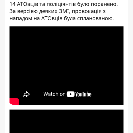
14 АТОвців та поліціянтів було поранено.
За версією
деяких ЗМІ
, провокація з
нападом на АТОвців була спланованою.
[embed]
[/embed]
[embed]
[/embed]