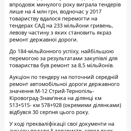
впродовж минулого року виграла тендерів
лише на 4 млн грн, водночас у 2017
товариству вдалося перемогти на
тендерах САД на 233 мільйони гривень,
левову частину з яких становить якраз
ремонт державної дороги.
До 184-мільйонного успіху, найбільшою
перемогою за результатами закупівлі для
товариства був ремонт за 8,5 мільйонів.
Аукціон
по тендеру на поточний середній
ремонт автомобільної дороги державного
значення М-12 Стрий-Тернопіль-
Кіровоград-Знам'янка на ділянці км
513+515- км 578+928 (окремими ділянками)
відбувся 30 серпня цього року.
У ході
прекваліфікації
свої документи на
аукціон подали 5 товариств, серед яких