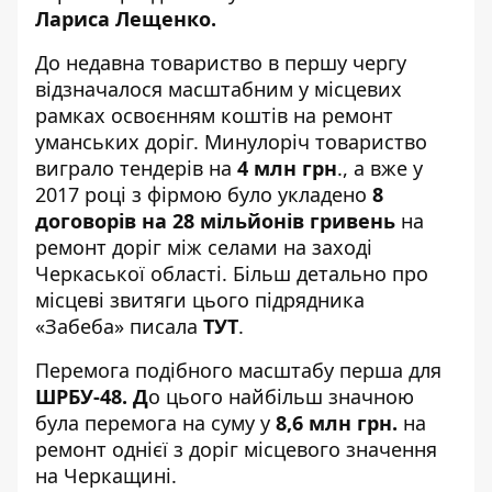
Лариса Лещенко.
До недавна товариство в першу чергу
відзначалося масштабним у місцевих
рамках освоєнням коштів на ремонт
уманських доріг. Минулоріч товариство
виграло тендерів на
4 млн грн
., а вже у
2017 році з фірмою було укладено
8
договорів на 28 мільйонів гривень
на
ремонт доріг між селами на заході
Черкаської області. Більш детально про
місцеві звитяги цього підрядника
«Забеба» писала
ТУТ
.
Перемога подібного масштабу перша для
ШРБУ-48. Д
о цього найбільш значною
була перемога на суму у
8,6 млн грн.
на
ремонт однієї з доріг місцевого значення
на Черкащині.