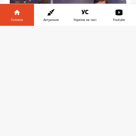
Головна
Актуально
Україна на часі
Youtube
Play
Інформатор у
Завантажити
телефоні
👉
Артем Хмельников сказал, что решение
регулирует в первую очередь работу
коммунальных служб и предприятий,
которые осуществляют разрешительную
деятельность по предоставлению
площадок города МАФам. В решении,
которое поддержало большинство
депутатов, говорится о том, что службы
не заключают договоры с теми киосками,
у которых площадь менее 20 м2, которые
не являются капитальными строениями,