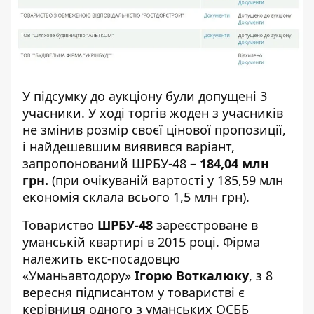
У підсумку до аукціону були допущені 3
учасники. У ході торгів жоден з учасників
не змінив розмір своєї цінової пропозиції,
і найдешевшим виявився варіант,
запропонований ШРБУ-48 –
184,04 млн
грн.
(при очікуваній вартості у 185,59 млн
економія склала всього 1,5 млн грн).
Товариство
ШРБУ-48
зареєстроване в
уманській квартирі в 2015 році. Фірма
належить екс-посадовцю
«Уманьавтодору»
Ігорю Воткалюку
, з 8
вересня підписантом у товаристві є
керівниця одного з уманських ОСББ