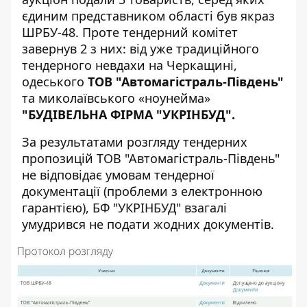
єдиним представником області був якраз
ШРБУ-48. Проте тендерний комітет
завернув 2 з них: від уже традиційного
тендерного невдахи на Черкащині,
одеського
ТОВ "Автомагістраль-Південь"
та миколаївського «ноунейма»
"БУДІВЕЛЬНА ФІРМА "УКРІНБУД".
За результатами розгляду тендерних
пропозицій ТОВ "Автомагістраль-Південь"
не відповідає умовам тендерної
документації (проблеми з електронною
гарантією), БФ "УКРІНБУД" взагалі
умудрився не подати жодних документів.