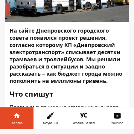
На сайте Днепровского городского
совета появился
проект решения,
согласно которому КП «Днепровский
электротранспорт» списывает десятки
трамваев и троллейбусов. Мы решили
разобраться в ситуации и заодно
рассказать – как бюджет города можно
пополнить на миллионы гривень.
Что спишут
Первыми в списке на списание значатся
20 трамвайных вагонов типа Т-3. Из
перечня списываемых, самому старому
Головна
Актуально
Україна на часі
Youtube
вагону в этом году исполняется 40 лет, а