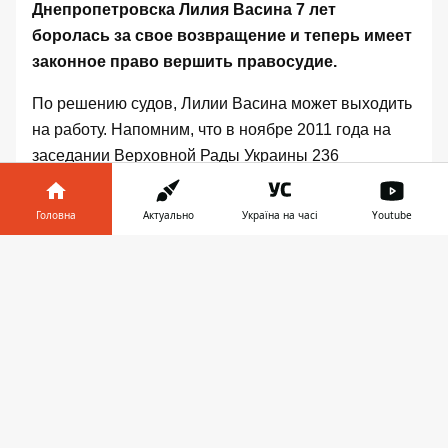
Днепропетровска Лилия Васина 7 лет
боролась за свое возвращение и теперь имеет
законное право вершить правосудие.
По решению судов, Лилии Васина может выходить
на работу. Напомним, что в
ноябре 2011 года
на
заседании Верховной Рады Украины 236
народных депутатов проголосовали за увольнение
Лилии Васиной из-за нарушения присяги судьи.
Головна
Актуально
Україна на часі
Youtube
Такое решение приняли со второй попытки – в
Інформатор у
первый раз у народных избранников не хватило
Завантажити
телефоні
👉
голосов.
Основанием для голосования стало решение
Высшего совета юстиции (сейчас это Высший
совет правосудия) за вынесение Васиной решения
по передаче рынка «Озерка» в собственность
коллективного предприятия «Центральний ринок».