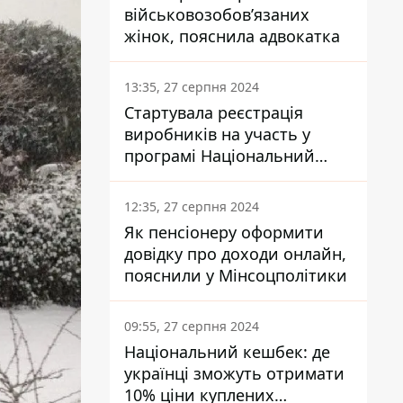
військовозобов’язаних
жінок, пояснила адвокатка
13:35, 27 серпня 2024
Стартувала реєстрація
виробників на участь у
програмі Національний
кешбек: як це зробити
через портал Дія
12:35, 27 серпня 2024
Як пенсіонеру оформити
довідку про доходи онлайн,
пояснили у Мінсоцполітики
09:55, 27 серпня 2024
Національний кешбек: де
українці зможуть отримати
10% ціни куплених