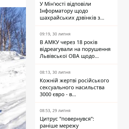
У Мін'юсті відповіли
Інформатору щодо
шахрайських дзвінків з
камери Сумського СІЗО так,
що ніхто нічого не зрозумів
09:19, 30 липня
В АМКУ через 18 років
відреагували на порушення
Львівської ОВА щодо
харчування у закладах
освіти
08:13, 30 липня
Кожній жертві російського
сексуального насильства
3000 євро - в
Мінсоцполітики пояснили
Інформатору, звідки на це
08:53, 29 липня
гроші
Цитрус "повернувся":
раніше мережу