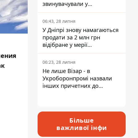
звинувачували у
контрабанді техніки та
ухиленні від сплати
06:43, 28 липня
податків
У Дніпрі знову намагаються
продати за 2 млн грн
відібране у мерії
приміщення Укрпошти
чения
06:23, 28 липня
ак
Не лише Візар - в
Укроборонпромі назвали
інших причетних до
катастрофи у Вишневому -
відповідь Інформатору
Більше
важливої інфи