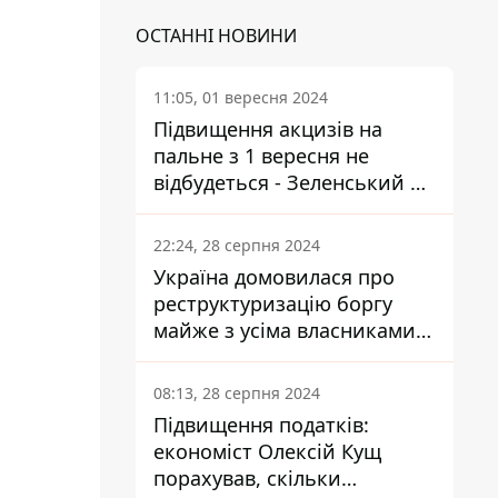
ОСТАННІ НОВИНИ
11:05, 01 вересня 2024
Підвищення акцизів на
пальне з 1 вересня не
відбудеться - Зеленський не
підписав закон
22:24, 28 серпня 2024
Україна домовилася про
реструктуризацію боргу
майже з усіма власниками
єврооблігацій: що це
означає для країни
08:13, 28 серпня 2024
Підвищення податків:
економіст Олексій Кущ
порахував, скільки