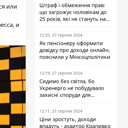
Штраф і обмеження прав:
ся или
що загрожує чоловікам до
25 років, які не стануть на
есса, и
військовий облік
12:35, 27 серпня 2024
Як пенсіонеру оформити
довідку про доходи онлайн,
пояснили у Мінсоцполітики
12:19, 27 серпня 2024
Сидимо без світла, бо
Укренерго не побудувало
захисні споруди для
енергетики - нардеп
Кучеренко
12:11, 27 серпня 2024
Ціни зростуть, доходи
впадуть - аудитор Крапивко