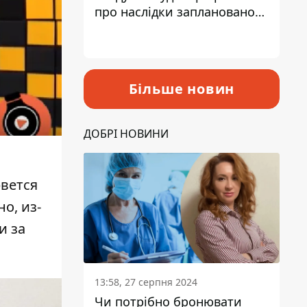
про наслідки запланованого
підвищення податків
Більше новин
ДОБРІ НОВИНИ
рвется
о, из-
и за
13:58, 27 серпня 2024
Чи потрібно бронювати