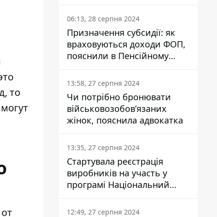
заплатить кожен українець
06:13, 28 серпня 2024
Призначення субсидії: як
враховуються доходи ФОП,
пояснили в Пенсійному
й
фонді
это
13:58, 27 серпня 2024
д, то
Чи потрібно бронювати
 могут
військовозобов’язаних
жінок, пояснила адвокатка
13:35, 27 серпня 2024
Стартувала реєстрація
о
виробників на участь у
програмі Національний
кешбек: як це зробити
через портал Дія
 от
12:49, 27 серпня 2024