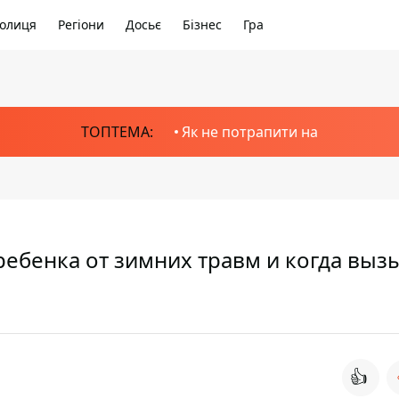
олиця
Регіони
Досьє
Бізнес
Гра
ТОПТЕМА:
Як не потрапити на
 ребенка от зимних травм и когда выз
👍