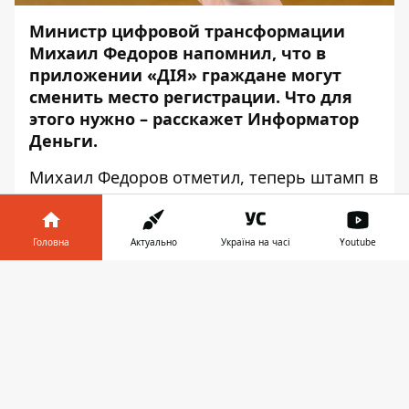
Министр цифровой трансформации
Михаил Федоров
напомнил
, что в
приложении «ДІЯ» граждане могут
сменить место регистрации. Что для
этого нужно – расскажет
Информатор
Деньги
.
Михаил Федоров отметил, теперь штамп в
паспорте с местом регистрации
(пропиской) и «бумажечка» к ID-карточке
скоро уйдут в прошлое. Не стоит бояться,
Головна
Актуально
Україна на часі
Youtube
что потеряете важный документ, потому
Інформатор у
что зарегистрировать место проживания
Завантажити
телефоні
👉
можно будет онлайн.
Мужчинам также не придется ходить в
военкоматы для этого. Вместо трех
учреждений, где на подобные процедуры