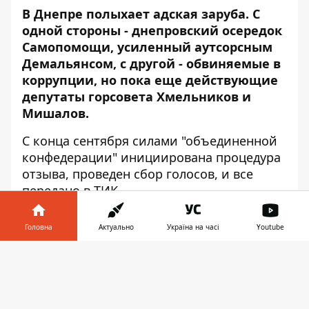
В Днепре полыхает адская заруба. С
одной стороны - днепровский осередок
Самопомощи, усиленный аутсорсным
Демальянсом, с другой - обвиняемые в
коррупции, но пока еще действующие
депутаты горсовета Хмельников и
Мишалов.
С конца сентября силами "объединенной
конфедерации" инициирована процедура
отзыва, проведен сбор голосов, и все
передано в ТИК.
Головна
Актуально
Україна на часі
Youtube
Інформатор у
Завантажити
телефоні
👉