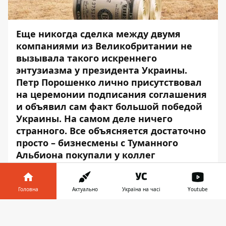
Еще никогда сделка между двумя
компаниями из Великобритании не
вызывала такого искреннего
энтузиазма у президента Украины.
Петр Порошенко лично присутствовал
на церемонии подписания соглашения
и объявил сам факт большой победой
Украины. На самом деле ничего
странного. Все объясняется достаточно
просто – бизнесмены с Туманного
Альбиона покупали у коллег
украинский аграрный холдинг «Мрия».
Один из крупнейших в нашей стране.
Головна
Актуально
Україна на часі
Youtube
Новые владельцы уже обещают большие
Інформатор у
инвестиции в технологии и имущество
Завантажити
телефоні
👉
компании, но главный резонанс вызывает