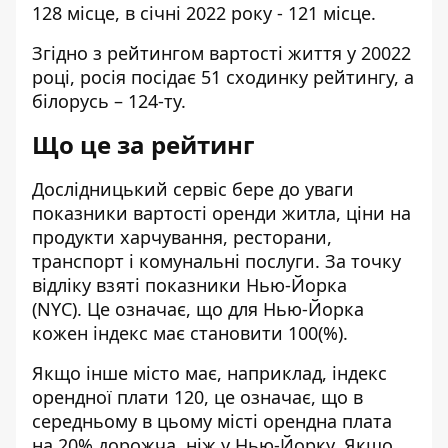
128 місце
, в січні 2022 року -
121 місце
.
Згідно з рейтингом вартості життя у 20022
році, росія посідає 51 сходинку рейтингу, а
білорусь – 124-ту.
Що це за рейтинг
Дослідницький сервіс
бере до уваги
показники вартості оренди житла, ціни на
продукти харчування, ресторани,
транспорт і комунальні послуги. За точку
відліку взяті показники Нью-Йорка
(NYC). Це означає, що для Нью-Йорка
кожен індекс має становити 100(%).
Якщо інше місто має, наприклад, індекс
орендної плати 120, це означає, що в
середньому в цьому місті орендна плата
на 20% дорожча, ніж у Нью-Йорку. Якщо