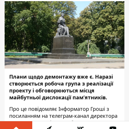
Плани щодо демонтажу вже є. Наразі
створюється робоча група з реалізації
проекту і обговорюються місця
майбутньої дислокації пам’ятників.
Про це повідомляє
Інформатор Гроші
з
посиланням на
телеграм-канал
директора
департамента міського благоустрою КМДА