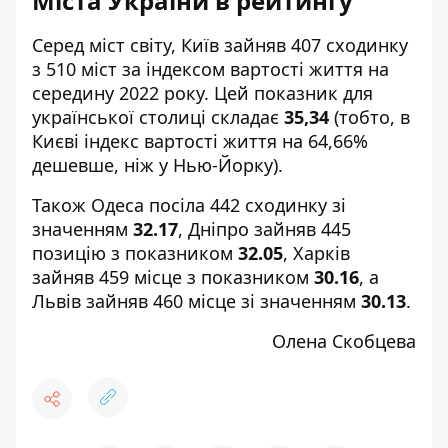
Міста України в рейтингу
Серед
міст світу
, Київ зайняв 407 сходинку
з 510 міст за індексом вартості життя на
середину 2022 року. Цей показник для
української столиці складає
35,34
(тобто, в
Києві індекс вартості життя на 64,66%
дешевше, ніж у Нью-Йорку).
Також Одеса посіла 442 сходинку зі
значенням
32.17
, Дніпро зайняв 445
позицію з показником
32.05
, Харків
зайняв 459 місце з показником
30.16
, а
Львів зайняв 460 місце зі значенням
30.13
.
Олена Скобцева