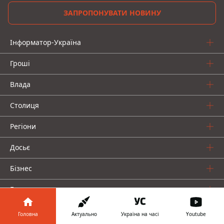
ЗАПРОПОНУВАТИ НОВИНУ
Інформатор-Україна
Гроші
Влада
Столиця
Регіони
Досьє
Бізнес
Гра
Про нас
Головна
Актуально
Україна на часі
Youtube