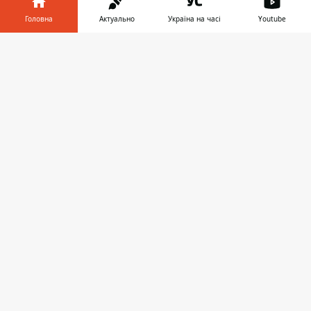
Головна
Актуально
Україна на часі
Youtube
Інформатор у
Завантажити
телефоні
👉
Новый терминал и взлетно-посадочная
полоса появятся возле существующего
аэропорта. К такому выводу за два дня
пришли специалисты на совещании с
участием нардепа Татьяны Рычковой и
председателя облсовета
Днепропетровской области Глеба
Пригунова. Об этом говорится на
официальной странице облсовета в