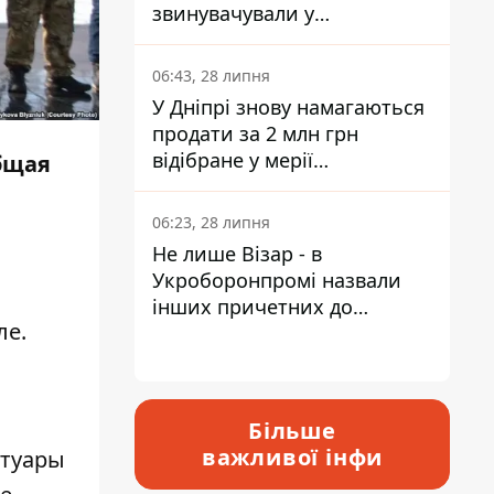
звинувачували у
контрабанді техніки та
ухиленні від сплати
06:43, 28 липня
податків
У Дніпрі знову намагаються
продати за 2 млн грн
відібране у мерії
бщая
приміщення Укрпошти
06:23, 28 липня
Не лише Візар - в
Укроборонпромі назвали
інших причетних до
ле.
катастрофи у Вишневому -
відповідь Інформатору
Більше
важливої інфи
отуары