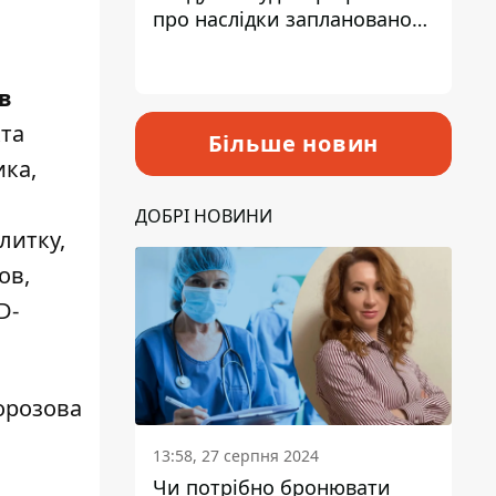
про наслідки запланованого
підвищення податків
в
кта
Більше новин
ика,
ДОБРІ НОВИНИ
литку,
ов,
D-
орозова
13:58, 27 серпня 2024
Чи потрібно бронювати