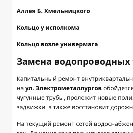
Аллея
Б. Хмельницкого
Кольцо у
исполкома
Кольцо возле
универмага
Замена водопроводных 
Капитальный ремонт внутрикварталь
на
ул.
Электрометаллургов
обойдется
чугунные трубы, проложит новые полиэ
задвижки, а также восстановит дорожн
На текущий ремонт сетей водоснабже