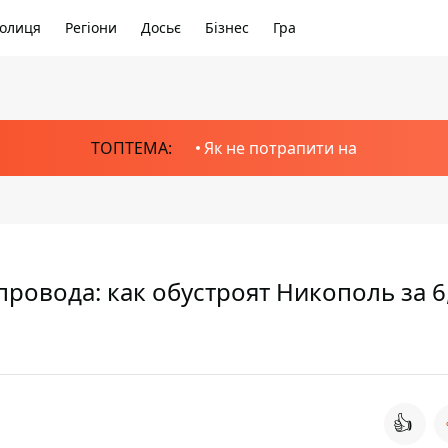
олиця
Регіони
Досьє
Бізнес
Гра
ТОПТЕМА:
Як не потрапити на
ровода: как обустроят Никополь за 6
👍