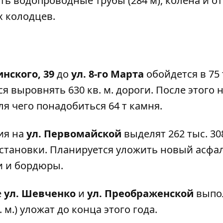
ть водопроводные трубы (284 м), колена и от
х колодцев.
нского, 39
до
ул. 8-го Марта
обойдется в 75 
 выровнять 630 кв. м. дороги. После этого 
я чего понадобиться 64 т камня.
ия на
ул. Первомайской
выделят 262 тыс. 308
становки. Планируется уложить новый асфал
и и бордюры.
е
ул. Шевченко
и
ул. Преображенской
выпол
. м.) уложат до конца этого года.