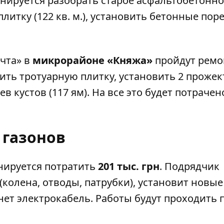
планируется разобрать старое асфальтобетонн
литку (122 кв. м.), установить бетонные пор
чта» в
микрорайоне «Княжа»
пройдут рем
ить тротуарную плитку, установить 2 прожек
 кустов (117 ям). На все это будет потрачен
 газонов
нируется потратить
201 тыс. грн
. Подрядчик
колена, отводы, патрубки), установит новые
нет электрокабель. Работы будут проходить 