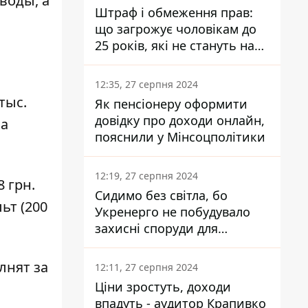
воды, а
Штраф і обмеження прав:
що загрожує чоловікам до
25 років, які не стануть на
військовий облік
12:35, 27 серпня 2024
тыс.
Як пенсіонеру оформити
довідку про доходи онлайн,
на
пояснили у Мінсоцполітики
12:19, 27 серпня 2024
 грн.
Сидимо без світла, бо
ьт (200
Укренерго не побудувало
захисні споруди для
енергетики - нардеп
Кучеренко
нят за
12:11, 27 серпня 2024
Ціни зростуть, доходи
впадуть - аудитор Крапивко