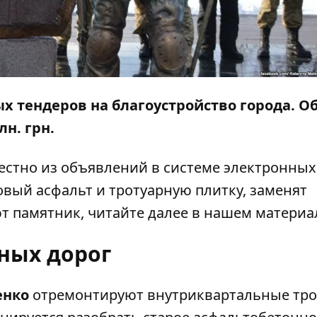
х тендеров на благоустройство города. О
лн. грн.
естно из объявлений в системе электронных
 новый асфальт и тротуарную плитку, заменят
 памятник, читайте далее в нашем материа
ных дорог
енко
отремонтируют внутриквартальные тр