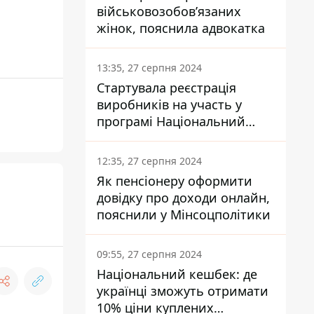
військовозобов’язаних
жінок, пояснила адвокатка
13:35, 27 серпня 2024
Стартувала реєстрація
виробників на участь у
програмі Національний
кешбек: як це зробити
через портал Дія
12:35, 27 серпня 2024
Як пенсіонеру оформити
довідку про доходи онлайн,
пояснили у Мінсоцполітики
09:55, 27 серпня 2024
Національний кешбек: де
українці зможуть отримати
10% ціни куплених