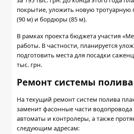
за 195 тыс. грн. До конца этого года 
покрытие, уложить новую тротуарную п
(90 м) и бордюры (85 м).
В рамках проекта бюджета участия «Ме
работы. В частности, планируется улож
подготовить места для посадки саженцев
тыс. грн.
Ремонт системы полива
На текущий ремонт систем полива пла
заменит фасонные части водопровода (
автоматы и контролеры, а также протя
следующим адресам: