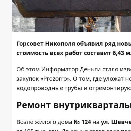
Горсовет Никополя объявил ряд новы
стоимость всех работ составит 6,43 м
Об этом
Информатор Деньги
стало изв
закупок «Prozorro». О том, где уложат
водопроводные трубы и отремонтируют
Ремонт внутрикварталь
Возле жилого дома
№ 124
на
ул. Шевч