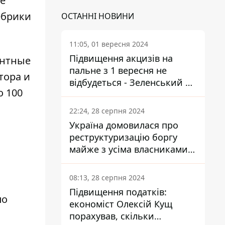
ое
ебрики
ОСТАННІ НОВИНИ
11:05, 01 вересня 2024
Підвищення акцизів на
онтные
пальне з 1 вересня не
тора и
відбудеться - Зеленський не
о 100
підписав закон
22:24, 28 серпня 2024
Україна домовилася про
реструктуризацію боргу
майже з усіма власниками
єврооблігацій: що це
означає для країни
08:13, 28 серпня 2024
Підвищення податків:
по
економіст Олексій Кущ
порахував, скільки