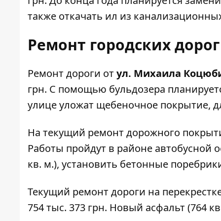
грн. До конца года планируется замени
также откачать ил из канализационны
Ремонт городских дорог
Ремонт дороги от
ул. Михаила Коцюби
грн. С помощью бульдозера планируется
улице уложат щебеночное покрытие, дл
На текущий ремонт дорожного покрыт
Работы пройдут в районе автобусной о
кв. м.), установить бетонные поребрик
Текущий ремонт дороги на перекрестк
754 тыс. 373 грн. Новый асфальт (764 кв