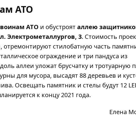
ам АТО
 воинам АТО
и обустроят
аллею защитнико
ул. Электрометаллургов, 3
. Стоимость прое
ти, отремонтируют стилобатную часть памятн
таллическое ограждение и три пандуса из
доль аллеи уложат брусчатку и тротуарную п
урны для мусора, высадят 88 деревьев и куст
ива. Освещать памятник и стелы будут 12 LE
ланируется к концу 2021 года.
Елена М