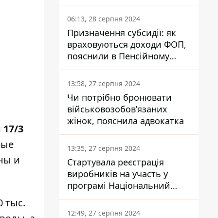
заплатить кожен українець
06:13, 28 серпня 2024
Призначення субсидії: як
враховуються доходи ФОП,
пояснили в Пенсійному
фонді
13:58, 27 серпня 2024
Чи потрібно бронювати
військовозобов’язаних
жінок, пояснила адвокатка
и
17/3
рые
13:35, 27 серпня 2024
ны и
Стартувала реєстрація
виробників на участь у
програмі Національний
кешбек: як це зробити
 тыс.
через портал Дія
12:49, 27 серпня 2024