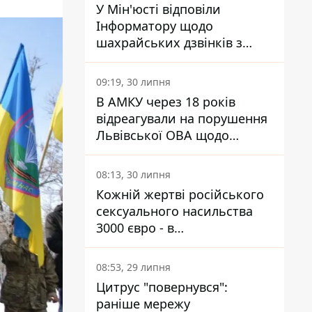
У Мін'юсті відповіли
Інформатору щодо
шахрайських дзвінків з
камери Сумського СІЗО так,
що ніхто нічого не зрозумів
09:19, 30 липня
В АМКУ через 18 років
відреагували на порушення
Львівської ОВА щодо
харчування у закладах
освіти
08:13, 30 липня
Кожній жертві російського
сексуального насильства
3000 євро - в
Мінсоцполітики пояснили
Інформатору, звідки на це
08:53, 29 липня
гроші
Цитрус "повернувся":
раніше мережу