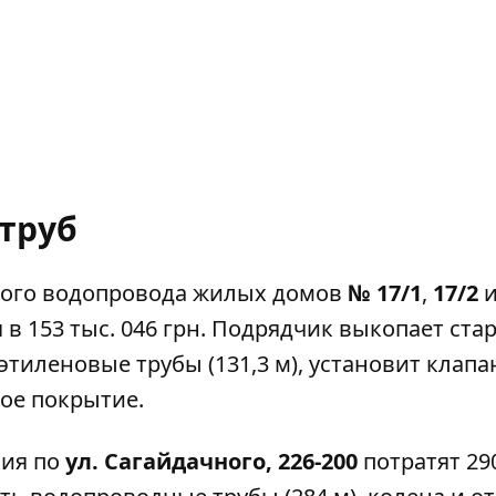
труб
ного водопровода жилых домов
№ 17/1
,
17/2
 в 153 тыс. 046 грн. Подрядчик выкопает ста
тиленовые трубы (131,3 м), установит клапа
ое покрытие.
ния по
ул. Сагайдачного, 226-200
потратят 290