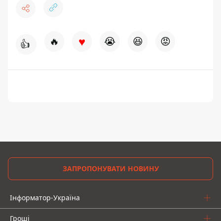
♥
🔥
😭
😆
😡
👍
ЗАПРОПОНУВАТИ НОВИНУ
Інформатор-Україна
Гроші