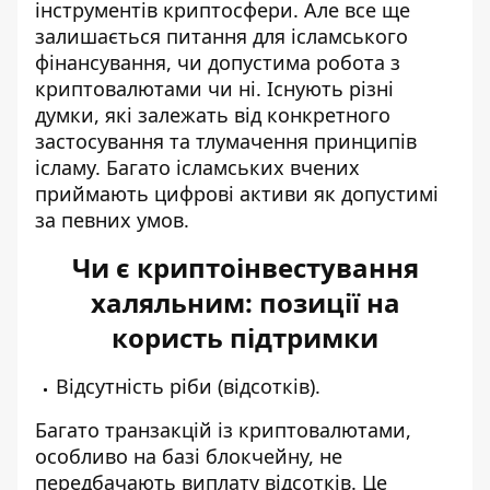
інструментів криптосфери. Але все ще
залишається питання для ісламського
фінансування, чи допустима робота з
криптовалютами чи ні. Існують різні
думки, які залежать від конкретного
застосування та тлумачення принципів
ісламу. Багато ісламських вчених
приймають цифрові активи як допустимі
за певних умов.
Чи є криптоінвестування
халяльним: позиції на
користь підтримки
Відсутність ріби (відсотків).
Багато транзакцій із криптовалютами,
особливо на базі блокчейну, не
передбачають виплату відсотків. Це