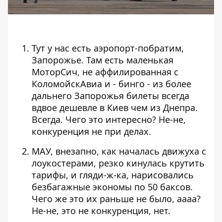
Тут
у нас есть аэропорт-побратим,
Запорожье.
Там есть маленькая
МоторСич, не
аффилированная с
КоломойскАвиа и -
бинго - из более
дальнего Запорожья билеты
всегда
вдвое дешевле в Киев чем из
Днепра.
Всегда. Чего это интересно?
Не-не,
конкуренция не при делах.
МАУ,
внезапно, как началась движуха с
лоукостерами, резко кинулась крутить
тарифы, и гляди-ж-ка, нарисовались
безбагажные экономы по 50 баксов.
Чего
же это их раньше не было, аааа?
Не-не,
это не конкуренция, нет.