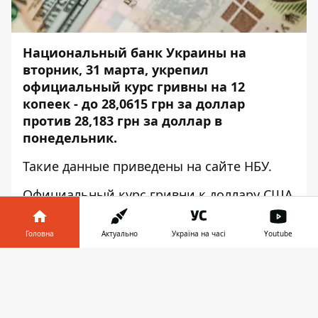
Национальный банк Украины на
вторник, 31 марта, укрепил
официальный курс гривны на 12
копеек - до 28,0615 грн за доллар
против 28,183 грн за доллар в
понедельник.
Такие данные приведены на
сайте НБУ
.
Официальный курс гривни к доллару США
установлен на уровне 28,0615 грн за
доллар против 28,183 грн за доллар в
Головна
Актуально
Україна на часі
Youtube
понедельник, курс гривны к евро
установлен на уровне 30,9617 грн за евро
Інформатор у
Завантажити
против 30,9027 грн за евро днем ранее.
телефоні
👉
Павел Назаров