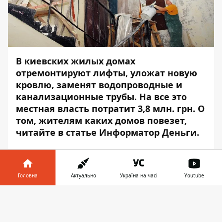
В киевских жилых домах
отремонтируют лифты, уложат новую
кровлю, заменят водопроводные и
канализационные трубы. На все это
местная власть потратит 3,8 млн. грн. О
том, жителям каких домов повезет,
читайте в статье
Информатор Деньги
.
Голосеевский район
ул. Антоновича
,
170/172
: укрепление
Головна
Актуально
Україна на часі
Youtube
основания крыши, нанесение
Інформатор у
огнезащитной краски на деревянные
Завантажити
телефоні
👉
конструкции, укладка кровли из