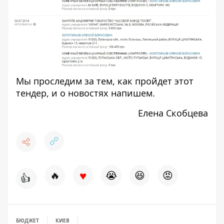
Мы проследим за тем, как пройдет этот
тендер, и о новостях напишем.
Елена Скобцева
♥
🔥
😭
😆
😡
👍
БЮДЖЕТ
КИЕВ