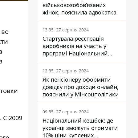
військовозобов’язаних
жінок, пояснила адвокатка
13:35, 27 серпня 2024
 во
Стартувала реєстрація
сти
виробників на участь у
а
програмі Національний
кешбек: як це зробити
в
через портал Дія
12:35, 27 серпня 2024
Як пенсіонеру оформити
довідку про доходи онлайн,
отовки
пояснили у Мінсоцполітики
09:55, 27 серпня 2024
. С 2009
Національний кешбек: де
українці зможуть отримати
10% ціни куплених
ого