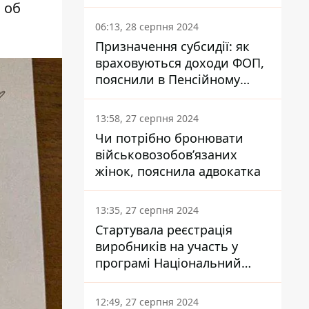
заплатить кожен українець
 об
06:13, 28 серпня 2024
Призначення субсидії: як
враховуються доходи ФОП,
пояснили в Пенсійному
фонді
13:58, 27 серпня 2024
Чи потрібно бронювати
військовозобов’язаних
жінок, пояснила адвокатка
13:35, 27 серпня 2024
Стартувала реєстрація
виробників на участь у
програмі Національний
кешбек: як це зробити
через портал Дія
12:49, 27 серпня 2024