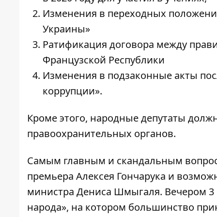
Изменения в переходных положения
Украины
»
Ратификация договора между прав
Французской Республики
Изменения в подзаконные акты пос
коррупции
».
Кроме этого, народные депутаты долж
правоохранительных органов.
Самым главным и скандальным вопросо
премьера Алексея Гончарука и возмож
министра Дениса Шмыгаля. Вечером 3 
народа», на котором большинство при