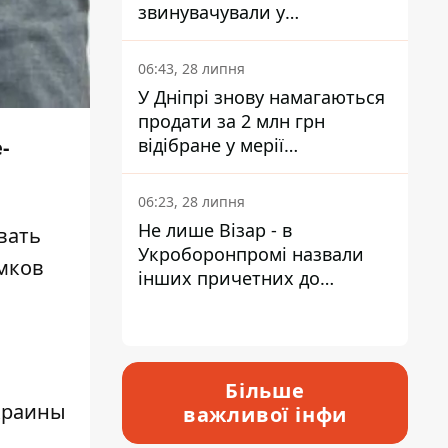
звинувачували у
контрабанді техніки та
ухиленні від сплати
06:43, 28 липня
податків
У Дніпрі знову намагаються
продати за 2 млн грн
відібране у мерії
-
приміщення Укрпошти
06:23, 28 липня
Не лише Візар - в
вать
Укроборонпромі назвали
мков
інших причетних до
катастрофи у Вишневому -
відповідь Інформатору
Більше
краины
важливої інфи