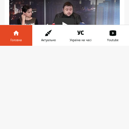
Play
Головна
Актуально
Україна на часі
Youtube
Інформатор у
Завантажити
телефоні
👉
5 ноября Центральному мосту Днепра
исполняется 50 лет. Со времен
строительства моста его капитально не
ремонтировали.