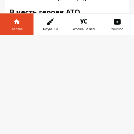
В честь героев АТО
Народный депутат Юрий Береза обращается к
Головна
Актуально
Україна на часі
Youtube
Борису Филатову с просьбой увековечить в
Інформатор у
названиях городских улиц память о жителях
Завантажити
телефоні
👉
Днепра, бойцах полка Днепр-1, которые погибли в
ходе боев на востоке страны. Всего в обращении
нардепа 13 фамилий.
Днепропетровский областной совет просит
увековечить память 28 погибших бойцов 25
отдельной Днепропетровской воздушно-десантной
бригады, жителей Днепра. Глеб Пригунов просит
рассмотреть вопрос о том, чтобы назвать их