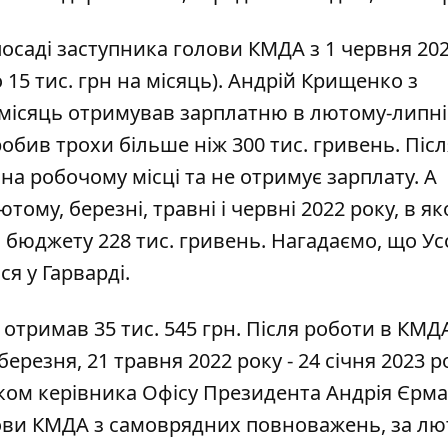
посаді заступника голови КМДА з 1 червня 202
 15 тис. грн на місяць).
Андрій Крищенко
з
 місяць отримував зарплатню в лютому-липні
обив трохи більше ніж 300 тис. гривень. Піс
 на робочому місці та не отримує зарплату. А
ому, березні, травні і червні 2022 року, в як
 бюджету 228 тис. гривень. Нагадаємо, що Ус
я у Гарварді
.
отримав 35 тис. 545 грн. Після роботи в КМД
ерезня, 21 травня 2022 року - 24 січня 2023 ро
ком керівника Офісу Президента Андрія Єрма
лови КМДА з самоврядних повноважень, за лю