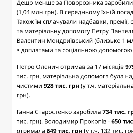
Дещо менше за Поворозника заробил
(1,04 млн грн). В середньому їхній пос
Також їм сплачували надбавки, премії, 
та матеріальну допомогу Петру Пантелє
Валентин Мондриївський
(близько 1 мл
з доплатами та соціальною допомогою н
Петро Оленич
отримав за 17 місяців
97
тис. грн, матеріальна допомога була на
чистими
928 тис. грн
(у т.ч. матеріальн
грн).
Ганна Старостенко
заробила
734 тис. г
тис. грн).
Володимир Прокопів
-
650 тис
отримала
649 тис. грн (
у т.ч. 132 тис. 