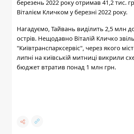
березень 2022 року отримав 41,2 тис. грн
Віталієм Кличком у березні 2022 року.
Нагадуємо, Тайвань
виділить
2,5 млн д
острів. Нещодавно Віталій Кличко
звіл
"Київтранспарксервіс", через якого міс
липні на київській митниці
викрили сх
бюджет втратив понад 1 млн грн.