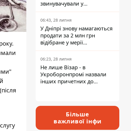
звинувачували у
контрабанді техніки та
ухиленні від сплати
06:43, 28 липня
податків
У Дніпрі знову намагаються
продати за 2 млн грн
відібране у мерії
року.
приміщення Укрпошти
римали
06:23, 28 липня
Не лише Візар - в
ими"
Укроборонпромі назвали
ей
інших причетних до
катастрофи у Вишневому -
(після
відповідь Інформатору
Більше
важливої інфи
слугу