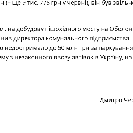
 (+ ще 9 тис. 775 грн у червні), він був
звіль
ол. на добудову пішохідного мосту на Оболо
ьнив директора комунального підприємства
то недоотримало до 50 млн грн за паркування
ему
з незаконного ввозу автівок в Україну, на
Дмитро Че