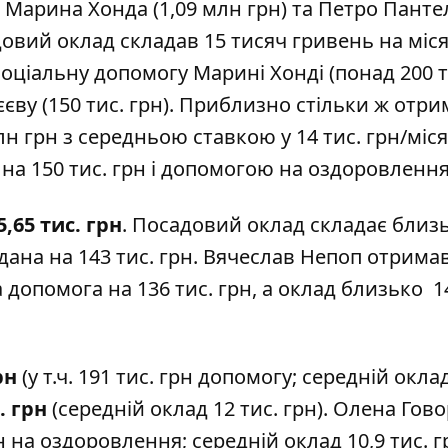
и
Марина Хонда
(1,09 млн грн) та
Петро Панте
адовий оклад складав 15 тисяч гривень на міс
соціальну допомогу Марині Хонді (понад 200 т
єву (150 тис. грн). Приблизно стільки ж отри
н грн з середньою ставкою у 14 тис. грн/міся
а 150 тис. грн і допомогою на оздоровлення
5,65 тис. грн
. Посадовий оклад складає близ
дана на 143 тис. грн.
Вячеслав Непоп
отрима
а допомога на 136 тис. грн, а оклад близько 1
рн
(у т.ч. 191 тис. грн допомогу; середній окла
. грн
(середній оклад 12 тис. грн).
Олена Гово
грн на оздоровлення; середній оклад 10,9 тис. г