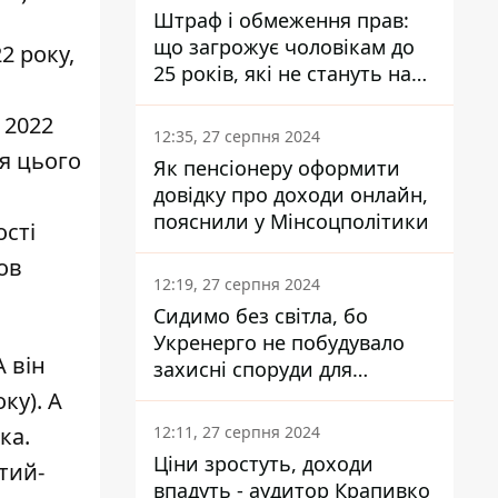
Штраф і обмеження прав:
що загрожує чоловікам до
2 року,
25 років, які не стануть на
військовий облік
 2022
12:35, 27 серпня 2024
ля цього
Як пенсіонеру оформити
довідку про доходи онлайн,
пояснили у Мінсоцполітики
ості
ов
12:19, 27 серпня 2024
Сидимо без світла, бо
Укренерго не побудувало
А він
захисні споруди для
енергетики - нардеп
ку). А
Кучеренко
12:11, 27 серпня 2024
ка.
Ціни зростуть, доходи
тий-
впадуть - аудитор Крапивко