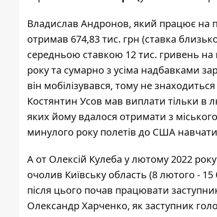
Владислав Андронов
, який працює на 
отримав 674,83 тис. грн (ставка близько
середньою ставкою 12 тис. гривень на
року та сумарно з усіма надбавками зар
він мобілізувався, тому не знаходиться
Костянтин Усов
мав виплати тільки в лют
яких йому вдалося отримати з міського
минулого року
полетів до США навчатис
А от
Олексій Кулеба
у лютому 2022 року 
очолив Київську область (8 лютого - 15 б
після цього почав працювати заступни
Олександр Харченко
, як заступник го