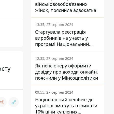
військовозобов’язаних
жінок, пояснила адвокатка
13:35, 27 серпня 2024
Стартувала реєстрація
виробників на участь у
програмі Національний
кешбек: як це зробити
через портал Дія
12:35, 27 серпня 2024
Як пенсіонеру оформити
осту
довідку про доходи онлайн,
пояснили у Мінсоцполітики
09:55, 27 серпня 2024
Національний кешбек: де
українці зможуть отримати
10% ціни куплених