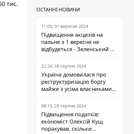
0 тис.
ОСТАННІ НОВИНИ
11:05, 01 вересня 2024
Підвищення акцизів на
пальне з 1 вересня не
відбудеться - Зеленський не
підписав закон
22:24, 28 серпня 2024
Україна домовилася про
реструктуризацію боргу
майже з усіма власниками
єврооблігацій: що це
означає для країни
08:13, 28 серпня 2024
Підвищення податків:
економіст Олексій Кущ
порахував, скільки