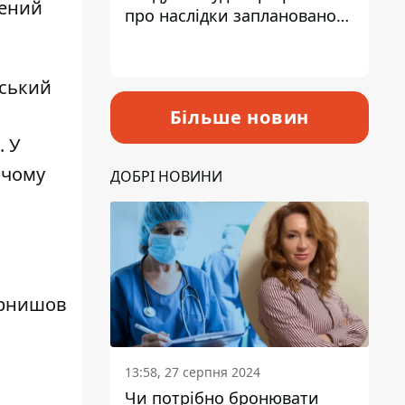
нений
про наслідки запланованого
підвищення податків
нський
Більше новин
. У
 чому
ДОБРІ НОВИНИ
рнишов
13:58, 27 серпня 2024
Чи потрібно бронювати