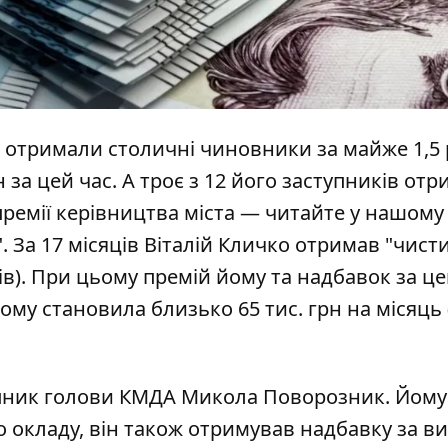
и отримали столичні чиновники за майже 1,5 
 за цей час. А троє з 12 його заступників от
премії керівництва міста — читайте у нашому
". За 17 місяців Віталій Кличко
отримав
"чист
ків). При цьому премій йому та надбавок за ц
ому становила близько 65 тис. грн на місяць 
упник голови КМДА
Микола Поворозник
. Йому
о окладу, він також отримував надбавку за ви