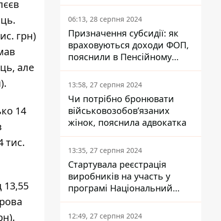
заплатить кожен українець
лєєв
яць.
06:13, 28 серпня 2024
Призначення субсидії: як
ис. грн)
враховуються доходи ФОП,
мав
пояснили в Пенсійному
ць, але
фонді
).
13:58, 27 серпня 2024
Чи потрібно бронювати
ько 14
військовозобов’язаних
жінок, пояснила адвокатка
в
4 тис.
13:35, 27 серпня 2024
Стартувала реєстрація
виробників на участь у
д 13,55
програмі Національний
кешбек: як це зробити
рова
через портал Дія
рн).
12:49, 27 серпня 2024