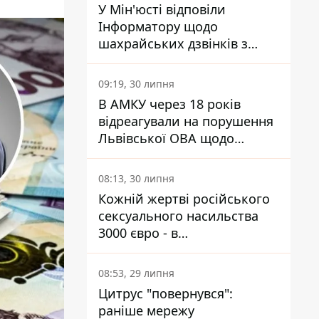
У Мін'юсті відповіли
Інформатору щодо
шахрайських дзвінків з
камери Сумського СІЗО так,
що ніхто нічого не зрозумів
09:19, 30 липня
В АМКУ через 18 років
відреагували на порушення
Львівської ОВА щодо
харчування у закладах
освіти
08:13, 30 липня
Кожній жертві російського
сексуального насильства
3000 євро - в
Мінсоцполітики пояснили
Інформатору, звідки на це
08:53, 29 липня
гроші
Цитрус "повернувся":
раніше мережу