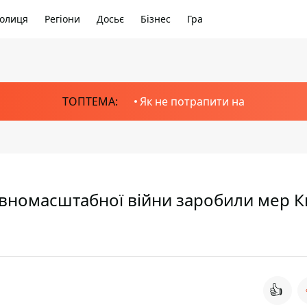
олиця
Регіони
Досьє
Бізнес
Гра
ТОПТЕМА:
Як не потрапити на
повномасштабної війни заробили мер К
👍