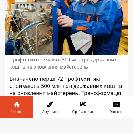
Профтехи отримають 500 млн грн державних
коштів на оновлення майстерень
Визначено перші 72 профтехи, які
отримають 500 млн грн державних коштів
на оновлення майстерень. Трансформація
закладів відбувається в межах проекту
#100 майстерень. Уже наприкінці весни
Головна
Актуально
Україна на часі
Youtube
вони розпочнуть масштабні оновлення
навчальних приміщень, а в наступному
Інформатор у
Завантажити
навчальному році в них зможуть
телефоні
👉