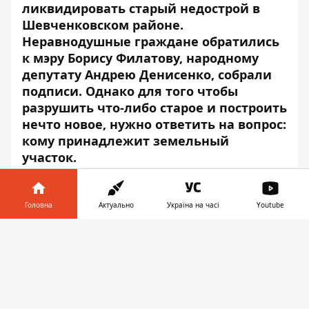
ликвидировать старый недострой в
Шевченковском районе.
Неравнодушные граждане обратились
к мэру Борису Филатову, народному
депутату Андрею Денисенко, собрали
подписи. Однако для того чтобы
разрушить что-либо старое и построить
нечто новое, нужно ответить на вопрос:
кому принадлежит земельный
участок.
Итак, в районе дома по улице Данила
Нечая, 25 находится старый недострой.
Головна
Актуально
Україна на часі
Youtube
«Строительство здесь не велось давно.
Інформатор у
Стройматериалы потихоньку
Завантажити
телефоні
👉
растягивают. Более того, в прошлом году
на этой стройке погиб парень. На него
упала бетонная плита», - говорит местная
жительница Елена Савчук. Слова