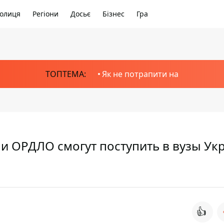
олиця
Регіони
Досьє
Бізнес
Гра
ТОПТЕМА:
Як не потрапити на
 и ОРДЛО смогут поступить в вузы Ук
👍