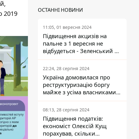
й,
ОСТАННІ НОВИНИ
о 2019
11:05, 01 вересня 2024
Підвищення акцизів на
пальне з 1 вересня не
відбудеться - Зеленський не
підписав закон
22:24, 28 серпня 2024
Україна домовилася про
реструктуризацію боргу
майже з усіма власниками
єврооблігацій: що це
означає для країни
08:13, 28 серпня 2024
Підвищення податків:
економіст Олексій Кущ
порахував, скільки