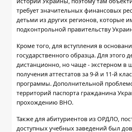
истории Украины, поэтому там объекти
требует значительных финансовых ресу
детьми из других регионов, которые 
подконтрольной правительству Украи
Кроме того, для вступления в основа
государственного образца. Для этого 
дистанционно, но чаще - экстерном в 
получения аттестатов за 9-й и 11-й к
программы. Дополнительной проблемой
территорий паспорта гражданина Украи
прохождению ВНО.
Также для абитуриентов из ОРДЛО, по
доступных учебных заведений был дов