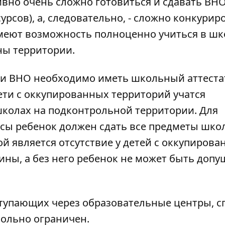
вно очень сложно готовиться и сдавать ВНО
рсов), а, следовательно, - сложно конкуриро
имеют возможность полноценно учиться в шк
ны территории.
нии ВНО необходимо иметь школьный аттеста
дети с оккупированных территорий учатся
школах на подконтрольной территории. Для
лассы ребенок должен сдать все предметы шк
 является отсутствие у детей с оккупирова
ны, а без него ребенок не может быть допу
ступающих через образовательные центры, с
ольно ограничен.