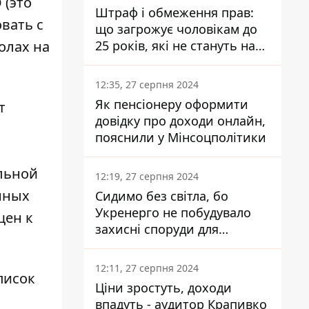
 (это
Штраф і обмеження прав:
вать с
що загрожує чоловікам до
25 років, які не стануть на
олах на
військовий облік
12:35, 27 серпня 2024
Як пенсіонеру оформити
т
довідку про доходи онлайн,
пояснили у Мінсоцполітики
ольной
12:19, 27 серпня 2024
нных
Сидимо без світла, бо
Укренерго не побудувало
щен к
захисні споруди для
енергетики - нардеп
Кучеренко
12:11, 27 серпня 2024
писок
Ціни зростуть, доходи
впадуть - аудитор Крапивко