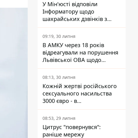
У Мін'юсті відповіли
Інформатору щодо
шахрайських дзвінків з
камери Сумського СІЗО так,
що ніхто нічого не зрозумів
09:19, 30 липня
В АМКУ через 18 років
відреагували на порушення
Львівської ОВА щодо
харчування у закладах
освіти
08:13, 30 липня
Кожній жертві російського
сексуального насильства
3000 євро - в
Мінсоцполітики пояснили
Інформатору, звідки на це
08:53, 29 липня
гроші
Цитрус "повернувся":
раніше мережу