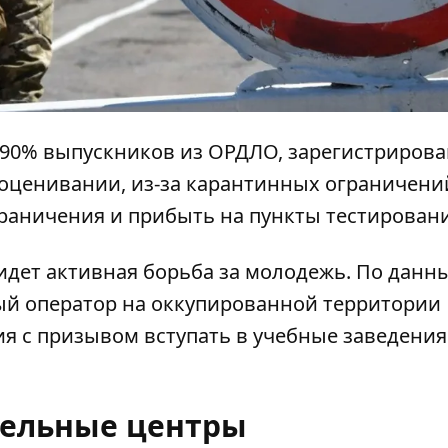
о 90% выпускников из ОРДЛО, зарегистриров
оценивании, из-за карантинных ограничени
граничения и прибыть на пункты тестирован
идет активная
борьба за молодежь
. По данн
й оператор на оккупированной территории
я с призывом вступать в учебные заведения
тельные центры