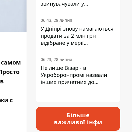
звинувачували у
контрабанді техніки та
ухиленні від сплати
06:43, 28 липня
податків
У Дніпрі знову намагаються
продати за 2 млн грн
відібране у мерії
приміщення Укрпошти
06:23, 28 липня
а самом
Не лише Візар - в
Просто
Укроборонпромі назвали
 в
інших причетних до
катастрофи у Вишневому -
відповідь Інформатору
жи с
Більше
важливої інфи