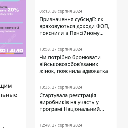
заплатить кожен українець
06:13, 28 серпня 2024
Призначення субсидії: як
враховуються доходи ФОП,
пояснили в Пенсійному
фонді
13:58, 27 серпня 2024
Чи потрібно бронювати
військовозобов’язаних
жінок, пояснила адвокатка
бщим
13:35, 27 серпня 2024
ельные
Стартувала реєстрація
виробників на участь у
програмі Національний
кешбек: як це зробити
,
через портал Дія
12:49, 27 серпня 2024