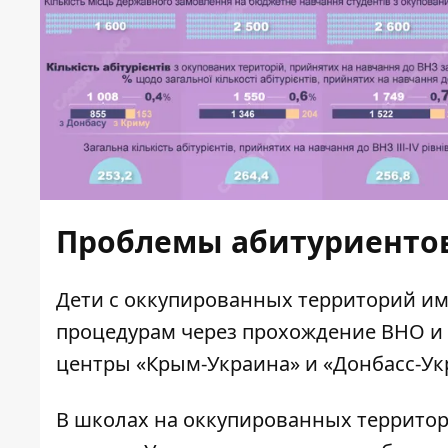
Проблемы абитуриенто
Дети с оккупированных территорий им
процедурам через прохождение ВНО и
центры «Крым-Украина» и «Донбасс-Ук
В школах на оккупированных территори