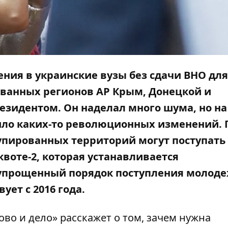
ния в украинские вузы без сдачи ВНО для
ванных регионов АР Крым, Донецкой и
резидентом. Он наделал много шума, но н
шло каких-то революционных изменений. 
упированных территорий могут поступать
воте-2, которая устанавливается
 упрощенный порядок поступления молоде
ет с 2016 года.
ово и дело»
расскажет о том, зачем нужна