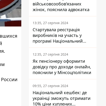
військовозобов’язаних
жінок, пояснила адвокатка
13:35, 27 серпня 2024
Стартувала реєстрація
виробників на участь у
авшихся
програмі Національний
й
кешбек: як це зробити
ия
.
через портал Дія
12:35, 27 серпня 2024
Як пенсіонеру оформити
ым
довідку про доходи онлайн,
пояснили у Мінсоцполітики
 России
09:55, 27 серпня 2024
Національний кешбек: де
українці зможуть отримати
10% ціни куплених