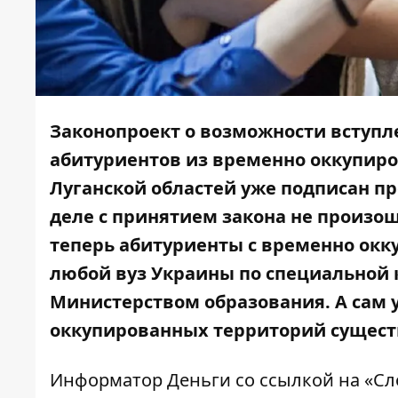
Законопроект о возможности вступле
абитуриентов из временно оккупиро
Луганской областей уже подписан п
деле с принятием закона не произо
теперь абитуриенты с временно окк
любой вуз Украины по специальной к
Министерством образования. А сам
оккупированных территорий существу
Информатор Деньги
со ссылкой на
«Сл