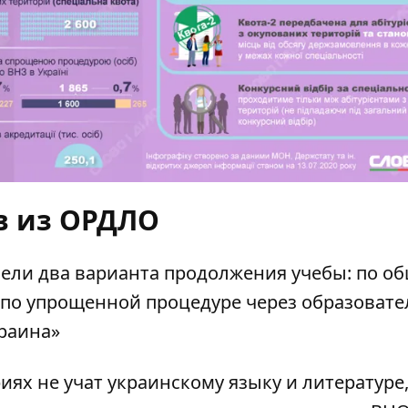
в из ОРДЛО
ели два варианта продолжения учебы: по о
 по упрощенной процедуре через образоват
раина»
ях не учат украинскому языку и литературе